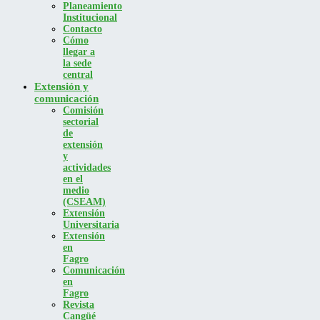
Planeamiento
Institucional
Contacto
Cómo
llegar a
la sede
central
Extensión y
comunicación
Comisión
sectorial
de
extensión
y
actividades
en el
medio
(CSEAM)
Extensión
Universitaria
Extensión
en
Fagro
Comunicación
en
Fagro
Revista
Cangüé