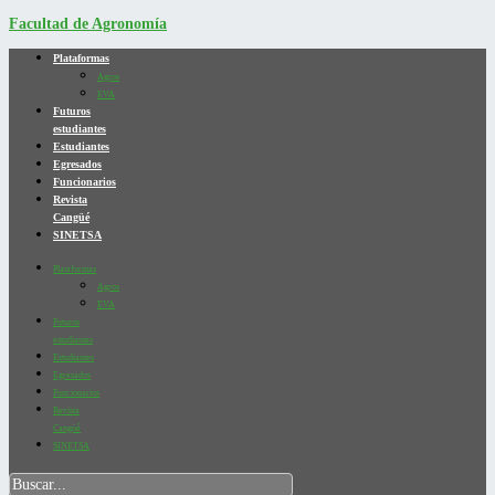
Facultad de Agronomía
Plataformas
Agros
EVA
Futuros
estudiantes
Estudiantes
Egresados
Funcionarios
Revista
Cangüé
SINETSA
Plataformas
Agros
EVA
Futuros
estudiantes
Estudiantes
Egresados
Funcionarios
Revista
Cangüé
SINETSA