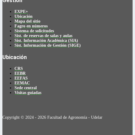
Gestión
EXPE+
Ubicación
Mapa del sitio
Fagro en números
Sistema de solicitudes
Sist. de reservas de salas y aulas
Sist. Información Académica (SIA)
Sist. Información de Gestión (SIGE)
Ubicación
CRS
EEBR
EEFAS
EEMAC
Sede central
Visitas guiadas
Copyright © 2024 - 2026 Facultad de Agronomía - Udelar