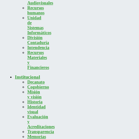
Audiovisuales
Recursos
humanos
Unidad
de
Sistemas
Informáticos
División
Contaduría
Intendencia
Recursos
Materiales
y
Financieros
Institucional
Decanato
Cogobierno
Misión
y visión
Historia
Identidad
visual
Evaluación
y
Acreditaciones
Transparencia
Memorias