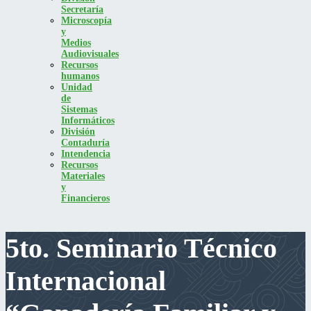
Secretaría
Microscopía
y
Medios
Audiovisuales
Recursos
humanos
Unidad
de
Sistemas
Informáticos
División
Contaduría
Intendencia
Recursos
Materiales
y
Financieros
5to. Seminario Técnico
Internacional