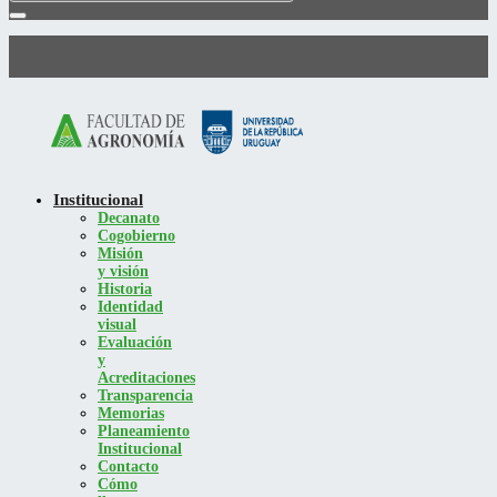
Institucional
Decanato
Cogobierno
Misión
y visión
Historia
Identidad
visual
Evaluación
y
Acreditaciones
Transparencia
Memorias
Planeamiento
Institucional
Contacto
Cómo