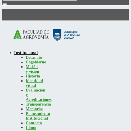
Institucional
Decanato
Cogobierno
Misión
y visión
Historia
Identidad
visual
Evaluación
y
Acreditaciones
Transparencia
Memorias
Planeamiento
Institucional
Contacto
Cómo