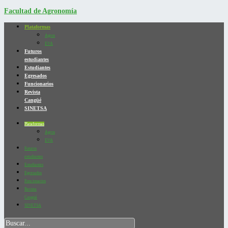
Facultad de Agronomía
Plataformas
Agros
EVA
Futuros
estudiantes
Estudiantes
Egresados
Funcionarios
Revista
Cangüé
SINETSA
Plataformas
Agros
EVA
Futuros
estudiantes
Estudiantes
Egresados
Funcionarios
Revista
Cangüé
SINETSA