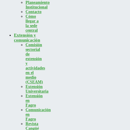
Planeamiento
Institucional
Contacto
Cómo
llegar a
la sede
central
Extensión y
comunicación
Comisión
sectorial
de
extensión
y
actividades
en el
medio
(CSEAM)
Extensión
Universitaria
Extensión
en
Fagro
Comunicación
en
Fagro
Revista
Cangüé