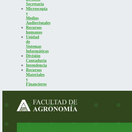
Secretaría
Microscopía
y
Medios
Audiovisuales
Recursos
humanos
Unidad
de
Sistemas
Informáticos
División
Contaduría
Intendencia
Recursos
Materiales
y
Financieros