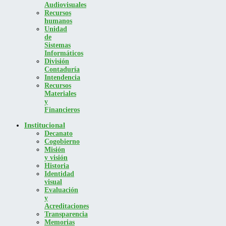
Audiovisuales
Recursos
humanos
Unidad
de
Sistemas
Informáticos
División
Contaduría
Intendencia
Recursos
Materiales
y
Financieros
Institucional
Decanato
Cogobierno
Misión
y visión
Historia
Identidad
visual
Evaluación
y
Acreditaciones
Transparencia
Memorias