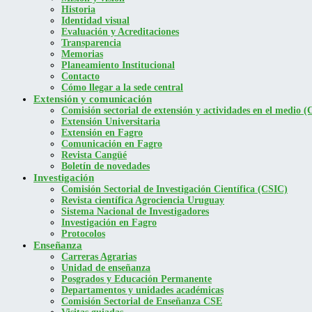
Historia
Identidad visual
Evaluación y Acreditaciones
Transparencia
Memorias
Planeamiento Institucional
Contacto
Cómo llegar a la sede central
Extensión y comunicación
Comisión sectorial de extensión y actividades en el medio
Extensión Universitaria
Extensión en Fagro
Comunicación en Fagro
Revista Cangüé
Boletín de novedades
Investigación
Comisión Sectorial de Investigación Científica (CSIC)
Revista científica Agrociencia Uruguay
Sistema Nacional de Investigadores
Investigación en Fagro
Protocolos
Enseñanza
Carreras Agrarias
Unidad de enseñanza
Posgrados y Educación Permanente
Departamentos y unidades académicas
Comisión Sectorial de Enseñanza CSE