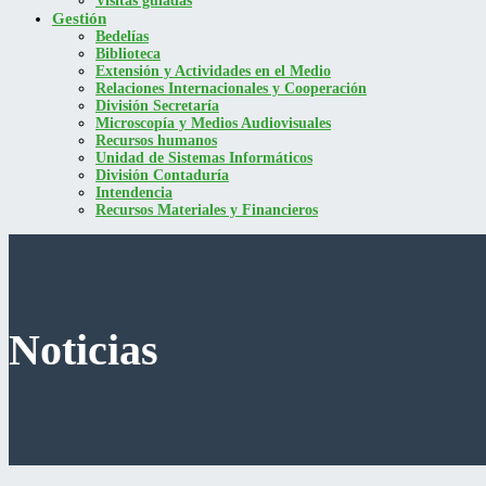
Visitas guiadas
Gestión
Bedelías
Biblioteca
Extensión y Actividades en el Medio
Relaciones Internacionales y Cooperación
División Secretaría
Microscopía y Medios Audiovisuales
Recursos humanos
Unidad de Sistemas Informáticos
División Contaduría
Intendencia
Recursos Materiales y Financieros
Noticias