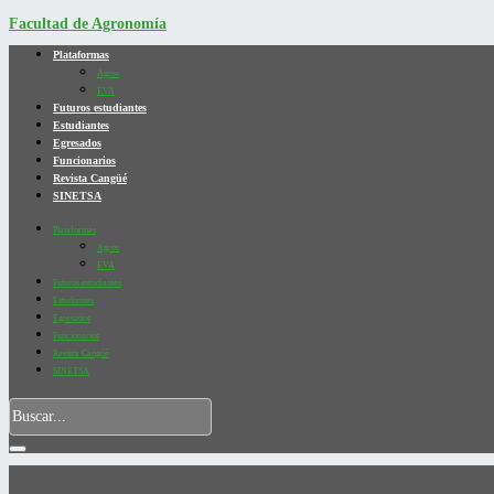
Facultad de Agronomía
Plataformas
Agros
EVA
Futuros estudiantes
Estudiantes
Egresados
Funcionarios
Revista Cangüé
SINETSA
Plataformas
Agros
EVA
Futuros estudiantes
Estudiantes
Egresados
Funcionarios
Revista Cangüé
SINETSA