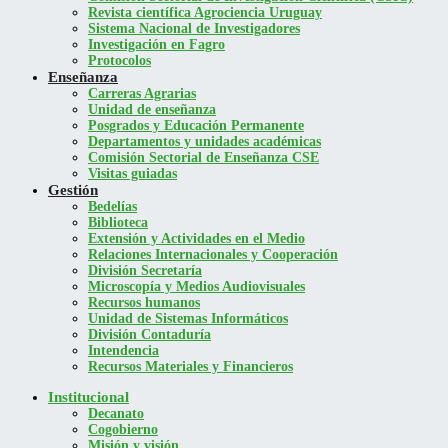
Revista científica Agrociencia Uruguay
Sistema Nacional de Investigadores
Investigación en Fagro
Protocolos
Enseñanza
Carreras Agrarias
Unidad de enseñanza
Posgrados y Educación Permanente
Departamentos y unidades académicas
Comisión Sectorial de Enseñanza CSE
Visitas guiadas
Gestión
Bedelías
Biblioteca
Extensión y Actividades en el Medio
Relaciones Internacionales y Cooperación
División Secretaría
Microscopía y Medios Audiovisuales
Recursos humanos
Unidad de Sistemas Informáticos
División Contaduría
Intendencia
Recursos Materiales y Financieros
Institucional
Decanato
Cogobierno
Misión y visión