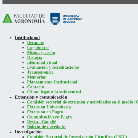
Institucional
Decanato
Cogobierno
Misión y visión
Historia
Identidad visual
Evaluación y Acreditaciones
Transparencia
Memorias
Planeamiento Institucional
Contacto
Cómo llegar a la sede central
Extensión y comunicación
Comisión sectorial de extensión y actividades en el medio
Extensión Universitaria
Extensión en Fagro
Comunicación en Fagro
Revista Cangüé
Boletín de novedades
Investigación
Comisión Sectorial de Investigación Científica (CSIC)