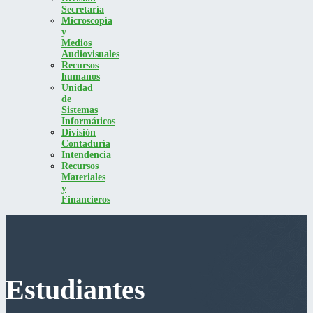
Secretaría
Microscopía
y
Medios
Audiovisuales
Recursos
humanos
Unidad
de
Sistemas
Informáticos
División
Contaduría
Intendencia
Recursos
Materiales
y
Financieros
Estudiantes