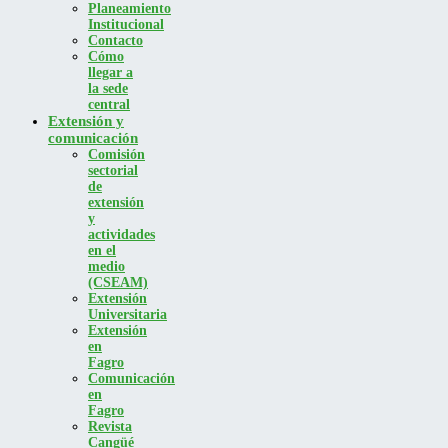
Planeamiento
Institucional
Contacto
Cómo
llegar a
la sede
central
Extensión y
comunicación
Comisión
sectorial
de
extensión
y
actividades
en el
medio
(CSEAM)
Extensión
Universitaria
Extensión
en
Fagro
Comunicación
en
Fagro
Revista
Cangüé