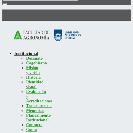
Institucional
Decanato
Cogobierno
Misión
y visión
Historia
Identidad
visual
Evaluación
y
Acreditaciones
Transparencia
Memorias
Planeamiento
Institucional
Contacto
Cómo