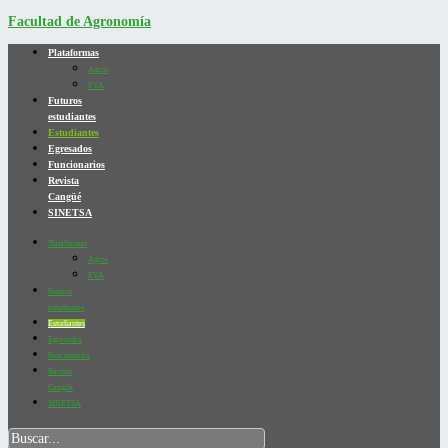
Facultad de Agronomía
Plataformas
Agros
EVA
Futuros
estudiantes
Estudiantes
Egresados
Funcionarios
Revista
Cangüé
SINETSA
Plataformas
Agros
EVA
Futuros
estudiantes
Estudiantes
Egresados
Funcionarios
Revista
Cangüé
SINETSA