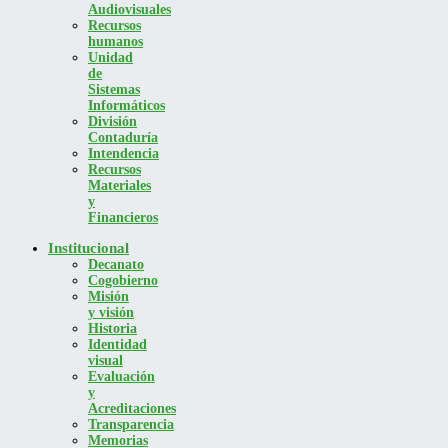
Audiovisuales
Recursos
humanos
Unidad
de
Sistemas
Informáticos
División
Contaduría
Intendencia
Recursos
Materiales
y
Financieros
Institucional
Decanato
Cogobierno
Misión
y visión
Historia
Identidad
visual
Evaluación
y
Acreditaciones
Transparencia
Memorias