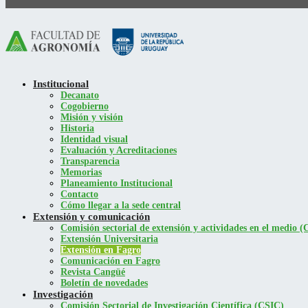
Institucional
Decanato
Cogobierno
Misión y visión
Historia
Identidad visual
Evaluación y Acreditaciones
Transparencia
Memorias
Planeamiento Institucional
Contacto
Cómo llegar a la sede central
Extensión y comunicación
Comisión sectorial de extensión y actividades en el medio
Extensión Universitaria
Extensión en Fagro
Comunicación en Fagro
Revista Cangüé
Boletín de novedades
Investigación
Comisión Sectorial de Investigación Científica (CSIC)