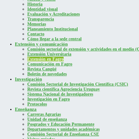
Historia
Identidad visual
Evaluación y Acreditaciones
Transparencia
Memorias
Planeamiento Institucional
Contacto
Cómo llegar a la sede central
Extensión y comunicación
Comisión sectorial de extensión y actividades en el medio
Extensión Universitaria
Extensión en Fagro
Comunicación en Fagro
Revista Cangüé
Boletín de novedades
Investigación
Comisión Sectorial de Investigación Científica (CSIC)
Revista científica Agrociencia Uruguay
Sistema Nacional de Investigadores
Investigación en Fagro
Protocolos
Enseñanza
Carreras Agrarias
Unidad de enseñanza
Posgrados y Educación Permanente
Departamentos y unidades académicas
Comisión Sectorial de Enseñanza CSE