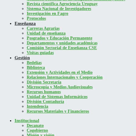
Revista científica Agrociencia Uruguay
Sistema Nacional de Investigadores
Investigación en Fagro
Protocolos
Enseñanza
Carreras Agrarias
Unidad de enseñanza
Posgrados y Educación Permanente
Departamentos y unidades académicas
Comisión Sectorial de Enseñanza CSE
Visitas guiadas
Gestión
Bedelías
Biblioteca
Extensión y Actividades en el Medio
Relaciones Internacionales y Cooperación
División Secretaría
Microscopía y Medios Audiovisuales
Recursos humanos
Unidad de Sistemas Informáticos
División Contaduría
Intendencia
Recursos Materiales y Financieros
Institucional
Decanato
Cogobierno
Misión y visión