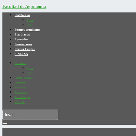
Facultad de Agronomía
Plataformas
Agros
EVA
Futuros estudiantes
Estudiantes
Egresados
Funcionarios
Revista Cangüé
SINETSA
Plataformas
Agros
EVA
Futuros estudiantes
Estudiantes
Egresados
Funcionarios
Revista Cangüé
SINETSA