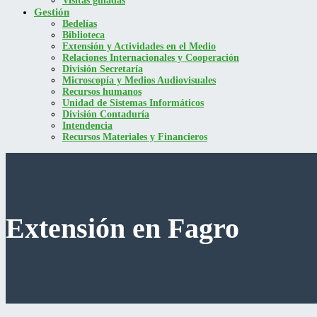
Visitas guiadas
Gestión
Bedelías
Biblioteca
Extensión y Actividades en el Medio
Relaciones Internacionales y Cooperación
División Secretaría
Microscopía y Medios Audiovisuales
Recursos humanos
Unidad de Sistemas Informáticos
División Contaduría
Intendencia
Recursos Materiales y Financieros
Extensión en Fagro