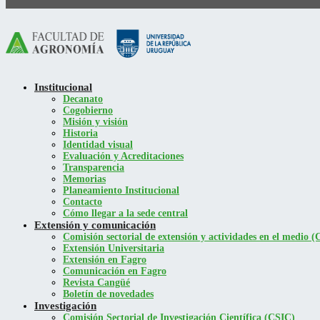
Institucional
Decanato
Cogobierno
Misión y visión
Historia
Identidad visual
Evaluación y Acreditaciones
Transparencia
Memorias
Planeamiento Institucional
Contacto
Cómo llegar a la sede central
Extensión y comunicación
Comisión sectorial de extensión y actividades en el medio
Extensión Universitaria
Extensión en Fagro
Comunicación en Fagro
Revista Cangüé
Boletín de novedades
Investigación
Comisión Sectorial de Investigación Científica (CSIC)