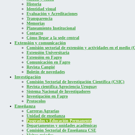
Historia
Identidad visual
Evaluación y Acreditaciones
Transparencia
Memorias
Planeamiento Institucional
Contacto
Cómo llegar a la sede central
Extensión y comunicación
Comisión sectorial de extensión y actividades en el medio
Extensión Universitaria
Extensión en Fagro
Comunicación en Fagro
Revista Cangüé
Boletín de novedades
Investigación
Comisión Sectorial de Investigación Científica (CSIC)
Revista científica Agrociencia Uruguay
Sistema Nacional de Investigadores
Investigación en Fagro
Protocolos
Enseñanza
Carreras Agrarias
Unidad de enseñanza
Posgrados y Educación Permanente
Departamentos y unidades académicas
Comisión Sectorial de Enseñanza CSE