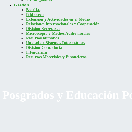
Visitas guiadas
Gestión
Bedelías
Biblioteca
Extensión y Actividades en el Medio
Relaciones Internacionales y Cooperación
División Secretaría
Microscopía y Medios Audiovisuales
Recursos humanos
Unidad de Sistemas Informáticos
División Contaduría
Intendencia
Recursos Materiales y Financieros
Posgrados y Educación P