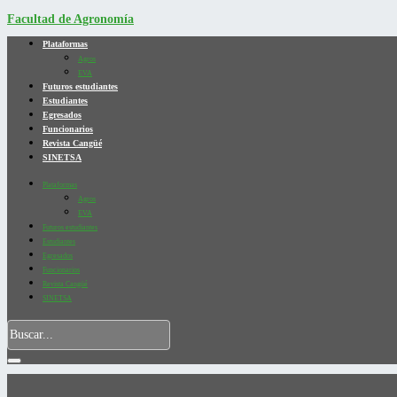
Facultad de Agronomía
Plataformas
Agros
EVA
Futuros estudiantes
Estudiantes
Egresados
Funcionarios
Revista Cangüé
SINETSA
Plataformas
Agros
EVA
Futuros estudiantes
Estudiantes
Egresados
Funcionarios
Revista Cangüé
SINETSA