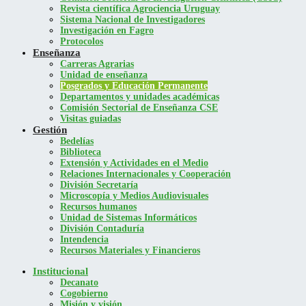
Revista científica Agrociencia Uruguay
Sistema Nacional de Investigadores
Investigación en Fagro
Protocolos
Enseñanza
Carreras Agrarias
Unidad de enseñanza
Posgrados y Educación Permanente
Departamentos y unidades académicas
Comisión Sectorial de Enseñanza CSE
Visitas guiadas
Gestión
Bedelías
Biblioteca
Extensión y Actividades en el Medio
Relaciones Internacionales y Cooperación
División Secretaría
Microscopía y Medios Audiovisuales
Recursos humanos
Unidad de Sistemas Informáticos
División Contaduría
Intendencia
Recursos Materiales y Financieros
Institucional
Decanato
Cogobierno
Misión y visión