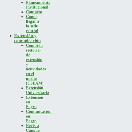
Planeamiento
Institucional
Contacto
Cómo
llegar a
la sede
central
Extensión y
comunicación
Comisión
sectorial
de
extensión
y
actividades
en el
medio
(CSEAM)
Extensión
Universitaria
Extensión
en
Fagro
Comunicación
en
Fagro
Revista
Cangüé