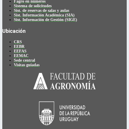
Fagro en números
Sistema de solicitudes
Sist. de reservas de salas y aulas
Sist. Información Académica (SIA)
Sist. Información de Gestión (SIGE)
Ubicación
CRS
EEBR
EEFAS
EEMAC
Sede central
Visitas guiadas