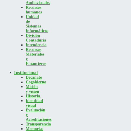
Audiovisuales
Recursos
humanos
Unidad
de
Sistemas
Informáticos
División
Contaduría
Intendencia
Recursos
Materiales
y
Financieros
Institucional
Decanato
Cogobierno
Misión
y visión
Historia
Identidad
visual
Evaluación
y
Acreditaciones
Transparencia
Memorias