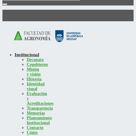
Institucional
Decanato
Cogobierno
Misión
y visión
Historia
Identidad
visual
Evaluación
y
Acreditaciones
Transparencia
Memorias
Planeamiento
Institucional
Contacto
Cómo