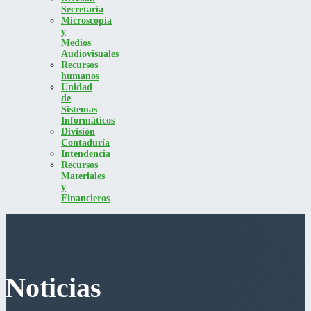
Secretaría
Microscopía
y
Medios
Audiovisuales
Recursos
humanos
Unidad
de
Sistemas
Informáticos
División
Contaduría
Intendencia
Recursos
Materiales
y
Financieros
Noticias