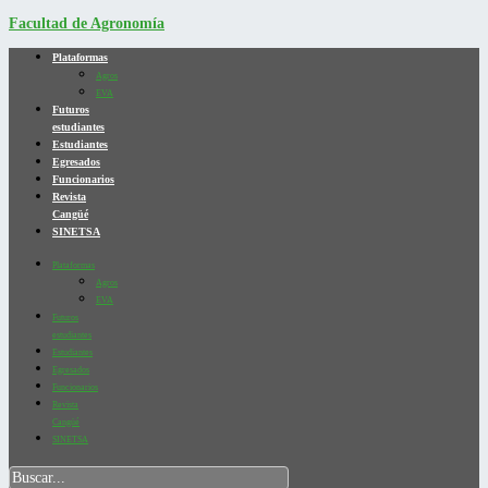
Facultad de Agronomía
Plataformas
Agros
EVA
Futuros
estudiantes
Estudiantes
Egresados
Funcionarios
Revista
Cangüé
SINETSA
Plataformas
Agros
EVA
Futuros
estudiantes
Estudiantes
Egresados
Funcionarios
Revista
Cangüé
SINETSA