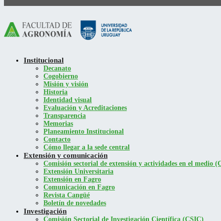
Institucional
Decanato
Cogobierno
Misión y visión
Historia
Identidad visual
Evaluación y Acreditaciones
Transparencia
Memorias
Planeamiento Institucional
Contacto
Cómo llegar a la sede central
Extensión y comunicación
Comisión sectorial de extensión y actividades en el medio
Extensión Universitaria
Extensión en Fagro
Comunicación en Fagro
Revista Cangüé
Boletín de novedades
Investigación
Comisión Sectorial de Investigación Científica (CSIC)