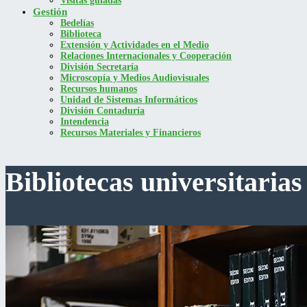
Visitas guiadas
Gestión
Bedelías
Biblioteca
Extensión y Actividades en el Medio
Relaciones Internacionales y Cooperación
División Secretaría
Microscopía y Medios Audiovisuales
Recursos humanos
Unidad de Sistemas Informáticos
División Contaduría
Intendencia
Recursos Materiales y Financieros
Bibliotecas universitarias