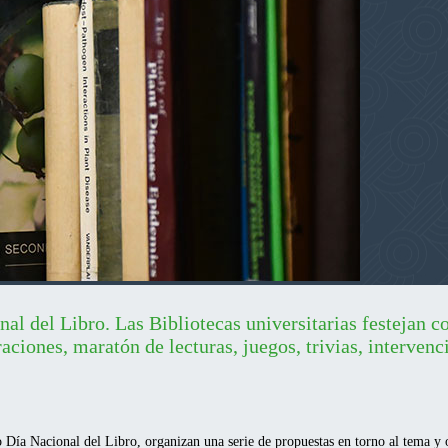
nal del Libro. Las Bibliotecas universitarias festejan 
aciones, maratón de lecturas, juegos, trivias, intervenc
o Día Nacional del Libro, organizan una serie de propuestas en torno al tema y 