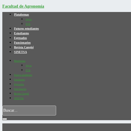
Facultad de Agronomía
Plataformas
Agros
EVA
Futuros estudiantes
Estudiantes
Egresados
Funcionarios
Revista Cangüé
SINETSA
Plataformas
Agros
EVA
Futuros estudiantes
Estudiantes
Egresados
Funcionarios
Revista Cangüé
SINETSA