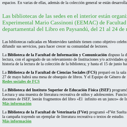
espacios. En varias de ellas, además de la colección general se están desarrol
Las bibliotecas de las sedes en el interior están organ
Experimental Mario Cassinoni (EEMAC) de Facultad de
departamental del Libro en Paysandú, del 21 al 24 de
Las bibliotecas radicadas en Montevideo también tienen como objetivo celebra
difundir sus servicios, para hacer crecer su comunidad de lectores.
La
Biblioteca de la Facultad de Información y Comunicación
dispuso la d
lectura, con el agregado de un relevamiento de Instituciones y/o actividades 
historia de la lectura de la colección de la biblioteca; y hasta el 15 de junio ha
La
Biblioteca de la Facultad de Ciencias Sociales
(FCS)
preparó en la sala
27 de mayo habrá una mesa de obsequio de libros. Y el Equipo de Género de F
Redes sociales de FCS
La
Biblioteca del Instituto Superior de Educación Física (ISEF)
programó
Lectura y una muestra de literatura recreativa de niños y adolescentes. Funci
docentes de ISEF, leerán fragmentos del libro «El infinito en un junco» de Ir
Más información
La
Biblioteca de la Facultad de Veterinaria (FVet)
programó «FVet Suelta l
la campaña trayendo un ejemplar de literatura recreativa o textos de estudio.
Más información