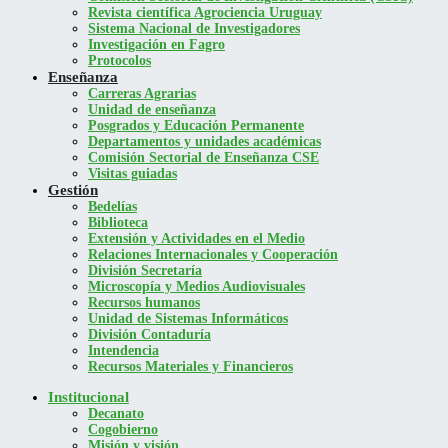
Revista científica Agrociencia Uruguay
Sistema Nacional de Investigadores
Investigación en Fagro
Protocolos
Enseñanza
Carreras Agrarias
Unidad de enseñanza
Posgrados y Educación Permanente
Departamentos y unidades académicas
Comisión Sectorial de Enseñanza CSE
Visitas guiadas
Gestión
Bedelías
Biblioteca
Extensión y Actividades en el Medio
Relaciones Internacionales y Cooperación
División Secretaría
Microscopía y Medios Audiovisuales
Recursos humanos
Unidad de Sistemas Informáticos
División Contaduría
Intendencia
Recursos Materiales y Financieros
Institucional
Decanato
Cogobierno
Misión y visión