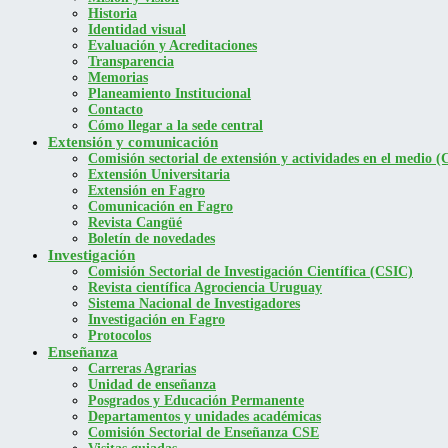
Historia
Identidad visual
Evaluación y Acreditaciones
Transparencia
Memorias
Planeamiento Institucional
Contacto
Cómo llegar a la sede central
Extensión y comunicación
Comisión sectorial de extensión y actividades en el medio
Extensión Universitaria
Extensión en Fagro
Comunicación en Fagro
Revista Cangüé
Boletín de novedades
Investigación
Comisión Sectorial de Investigación Científica (CSIC)
Revista científica Agrociencia Uruguay
Sistema Nacional de Investigadores
Investigación en Fagro
Protocolos
Enseñanza
Carreras Agrarias
Unidad de enseñanza
Posgrados y Educación Permanente
Departamentos y unidades académicas
Comisión Sectorial de Enseñanza CSE