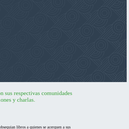
con sus respectivas comunidades
iones y charlas.
obsequian libros a quienes se acerquen a sus