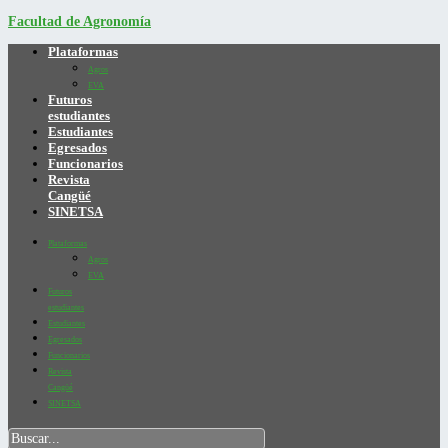
Facultad de Agronomía
Plataformas
Agros
EVA
Futuros
estudiantes
Estudiantes
Egresados
Funcionarios
Revista
Cangüé
SINETSA
Plataformas
Agros
EVA
Futuros
estudiantes
Estudiantes
Egresados
Funcionarios
Revista
Cangüé
SINETSA