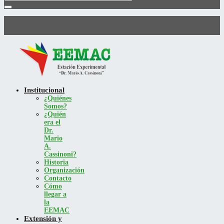
Institucional
¿Quiénes
Somos?
¿Quién
era el
Dr.
Mario
A.
Cassinoni?
Historia
Organización
Contacto
Cómo
llegar a
la
EEMAC
Extensión y