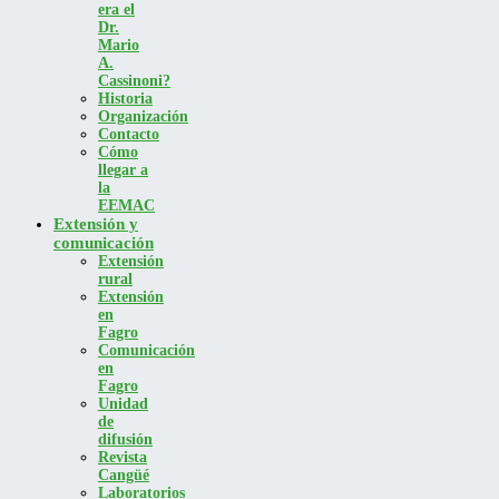
era el
Dr.
Mario
A.
Cassinoni?
Historia
Organización
Contacto
Cómo
llegar a
la
EEMAC
Extensión y
comunicación
Extensión
rural
Extensión
en
Fagro
Comunicación
en
Fagro
Unidad
de
difusión
Revista
Cangüé
Laboratorios