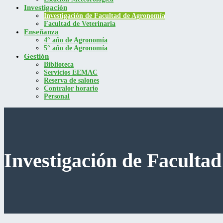
Investigación
Investigación de Facultad de Agronomía
Facultad de Veterinaria
Enseñanza
4° año de Agronomía
5° año de Agronomía
Gestión
Biblioteca
Servicios EEMAC
Reserva de salones
Contralor horario
Personal
Investigación de Faculta