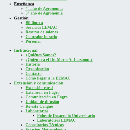
Enseñanza
4° año de Agronomía
5° año de Agronomía
Gestión
Biblioteca
Servicios EEMAC
Reserva de salones
Contralor horario
Personal
Institucional
¿Quiénes Somos?
¿Quién era el Dr. Mario A. Cassinoni?
Historia
Organización
Contacto
Cómo llegar a la EEMAC
Extensión y comunicación
Extensión rural
Extensión en Fagro
Comunicación en Fagro
Unidad de difusión
Revista Cangüé
Laboratorios
Polos de Desarrollo Universitario
Laboratorios EEMAC
Consultorías Técnicas
Estación Meteorológica