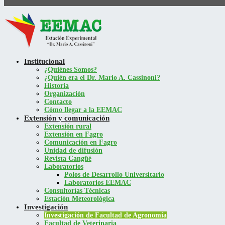
Institucional
¿Quiénes Somos?
¿Quién era el Dr. Mario A. Cassinoni?
Historia
Organización
Contacto
Cómo llegar a la EEMAC
Extensión y comunicación
Extensión rural
Extensión en Fagro
Comunicación en Fagro
Unidad de difusión
Revista Cangüé
Laboratorios
Polos de Desarrollo Universitario
Laboratorios EEMAC
Consultorías Técnicas
Estación Meteorológica
Investigación
Investigación de Facultad de Agronomía
Facultad de Veterinaria