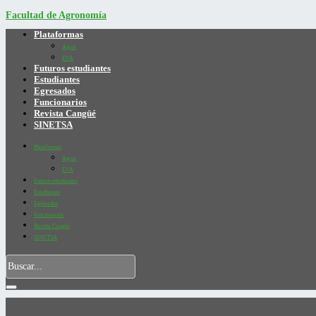
Facultad de Agronomía
Plataformas
Agros
EVA
Futuros estudiantes
Estudiantes
Egresados
Funcionarios
Revista Cangüé
SINETSA
Plataformas
Agros
EVA
Futuros estudiantes
Estudiantes
Egresados
Funcionarios
Revista Cangüé
SINETSA