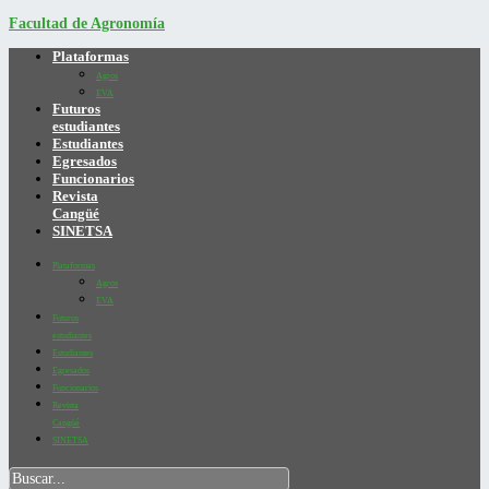
Facultad de Agronomía
Plataformas
Agros
EVA
Futuros
estudiantes
Estudiantes
Egresados
Funcionarios
Revista
Cangüé
SINETSA
Plataformas
Agros
EVA
Futuros
estudiantes
Estudiantes
Egresados
Funcionarios
Revista
Cangüé
SINETSA