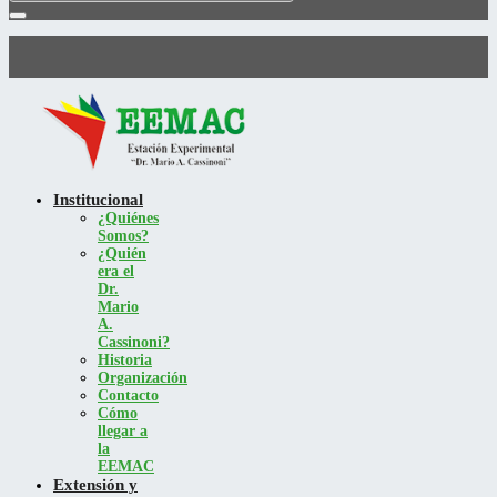
Institucional
¿Quiénes
Somos?
¿Quién
era el
Dr.
Mario
A.
Cassinoni?
Historia
Organización
Contacto
Cómo
llegar a
la
EEMAC
Extensión y