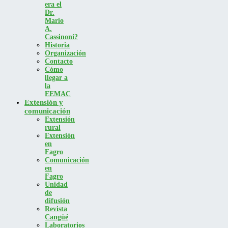
era el
Dr.
Mario
A.
Cassinoni?
Historia
Organización
Contacto
Cómo
llegar a
la
EEMAC
Extensión y
comunicación
Extensión
rural
Extensión
en
Fagro
Comunicación
en
Fagro
Unidad
de
difusión
Revista
Cangüé
Laboratorios