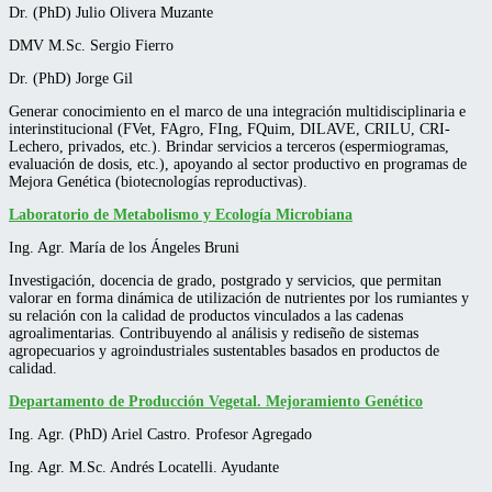
Dr. (PhD) Julio Olivera Muzante
DMV M.Sc. Sergio Fierro
Dr. (PhD) Jorge Gil
Generar conocimiento en el marco de una integración multidisciplinaria e
interinstitucional (FVet, FAgro, FIng, FQuim, DILAVE, CRILU, CRI-
Lechero, privados, etc.). Brindar servicios a terceros (espermiogramas,
evaluación de dosis, etc.), apoyando al sector productivo en programas de
Mejora Genética (biotecnologías reproductivas).
Laboratorio de Metabolismo y Ecología Microbiana
Ing. Agr. María de los Ángeles Bruni
Investigación, docencia de grado, postgrado y servicios, que permitan
valorar en forma dinámica de utilización de nutrientes por los rumiantes y
su relación con la calidad de productos vinculados a las cadenas
agroalimentarias. Contribuyendo al análisis y rediseño de sistemas
agropecuarios y agroindustriales sustentables basados en productos de
calidad.
Departamento de Producción Vegetal. Mejoramiento Genético
Ing. Agr. (PhD) Ariel Castro. Profesor Agregado
Ing. Agr. M.Sc. Andrés Locatelli. Ayudante