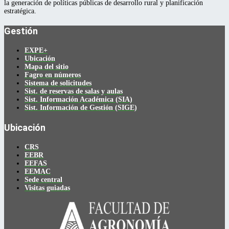
la generación de políticas públicas de desarrollo rural y planificación
estratégica.
Gestión
EXPE+
Ubicación
Mapa del sitio
Fagro en números
Sistema de solicitudes
Sist. de reservas de salas y aulas
Sist. Información Académica (SIA)
Sist. Información de Gestión (SIGE)
Ubicación
CRS
EEBR
EEFAS
EEMAC
Sede central
Visitas guiadas