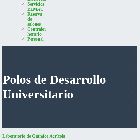
Servicios
EEMAC
Reserva
de
salones
Contralor
horario
Personal
Polos de Desarrollo
Universitario
Laboratorio de Químico Agrícola