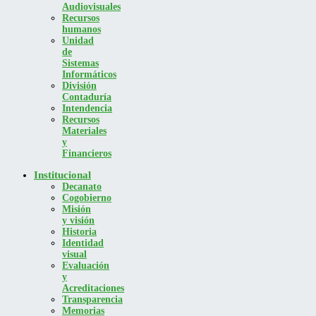
Audiovisuales
Recursos
humanos
Unidad
de
Sistemas
Informáticos
División
Contaduría
Intendencia
Recursos
Materiales
y
Financieros
Institucional
Decanato
Cogobierno
Misión
y visión
Historia
Identidad
visual
Evaluación
y
Acreditaciones
Transparencia
Memorias