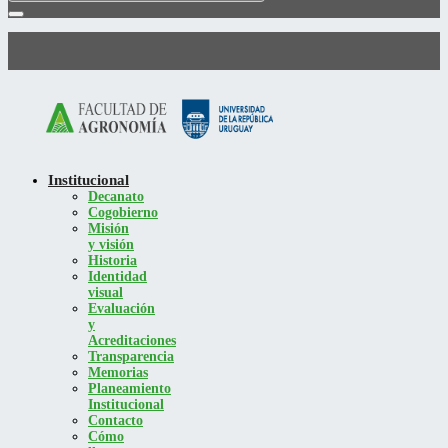
Institucional
Decanato
Cogobierno
Misión
y visión
Historia
Identidad
visual
Evaluación
y
Acreditaciones
Transparencia
Memorias
Planeamiento
Institucional
Contacto
Cómo