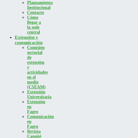
Planeamiento
Institucional
Contacto
Cómo
llegar a
la sede
central
Extensión y
comunicación
Comisión
sectorial
de
extensión
y
actividades
en el
medio
(CSEAM)
Extensión
Universitaria
Extensión
en
Fagro
Comunicación
en
Fagro
Revista
Cangüé