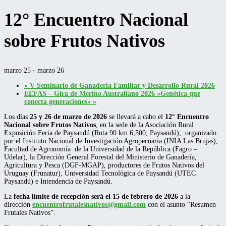
12° Encuentro Nacional
sobre Frutos Nativos
marzo 25
-
marzo 26
«
V Seminario de Ganadería Familiar y Desarrollo Rural 2026
EEFAS – Gira de Merino Australiano 2026 «Genética que
conecta generaciones»
»
Los días
25 y 26 de marzo de 2026
se llevará a cabo el
12° Encuentro
Nacional sobre Frutos Nativos
, en la sede de la Asociación Rural
Exposición Feria de Paysandú (Ruta 90 km 6,500, Paysandú); organizado
por el Instituto Nacional de Investigación Agropecuaria (INIA Las Brujas),
Facultad de Agronomía de la Universidad de la República (Fagro –
Udelar), la Dirección General Forestal del Ministerio de Ganadería,
Agricultura y Pesca (DGF-MGAP), productores de Frutos Nativos del
Uruguay (Frunatur), Universidad Tecnológica de Paysandú (UTEC
Paysandú) e Intendencia de Paysandú.
La
fecha límite de recepción será el 15 de febrero de 2026
a la
dirección
encuentrofrutalesnativos@gmail.com
con el asunto “Resumen
Frutales Nativos”.