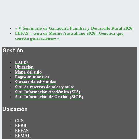
«
V Seminario de Ganadería Familiar y Desarrollo Rural 2026
EEFAS – Gira de Merino Australiano 2026 «Genética que
conecta generaciones»
»
Gestión
EXPE+
Ubicación
Mapa del sitio
Fagro en números
Sistema de solicitudes
Sist. de reservas de salas y aulas
Sist. Información Académica (SIA)
Sist. Información de Gestión (SIGE)
Ubicación
CRS
EEBR
EEFAS
EEMAC