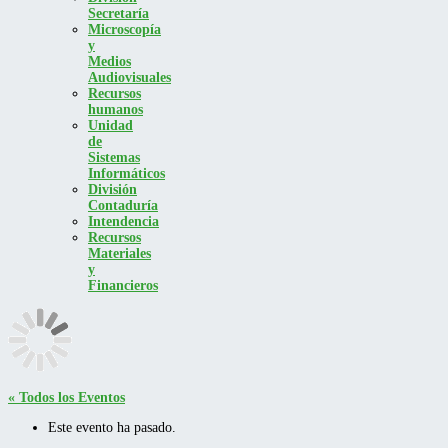
Secretaría
Microscopía
y
Medios
Audiovisuales
Recursos
humanos
Unidad
de
Sistemas
Informáticos
División
Contaduría
Intendencia
Recursos
Materiales
y
Financieros
« Todos los Eventos
Este evento ha pasado.