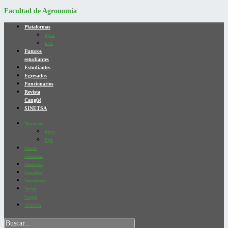
Facultad de Agronomía
Plataformas
Agros
EVA
Futuros
estudiantes
Estudiantes
Egresados
Funcionarios
Revista
Cangüé
SINETSA
Plataformas
Agros
EVA
Futuros
estudiantes
Estudiantes
Egresados
Funcionarios
Revista
Cangüé
SINETSA