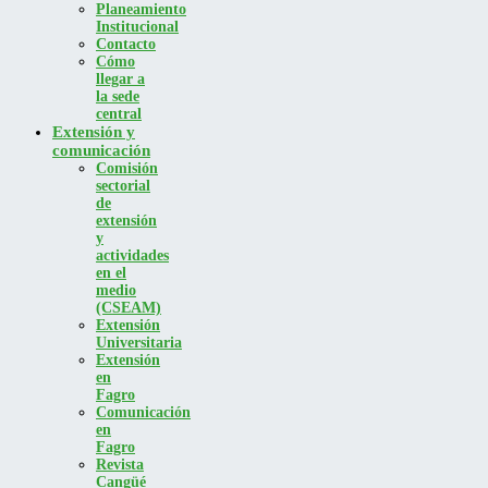
Planeamiento
Institucional
Contacto
Cómo
llegar a
la sede
central
Extensión y
comunicación
Comisión
sectorial
de
extensión
y
actividades
en el
medio
(CSEAM)
Extensión
Universitaria
Extensión
en
Fagro
Comunicación
en
Fagro
Revista
Cangüé