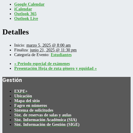
Google Calendar
iCalendar
Outlook 365
Outlook Live
Detalles
Inicio:
marzo 5, 2025 @ 8:00 am
Finaliza:
junio 21, 2025 @ 11:30 pm
Categoría de Evento:
Estudiantes
«
Periodo especial de exámenes
Presentación Hoja de ruta género y equidad
»
Gestión
EXPE+
Ubicación
Mapa del sitio
Fagro en números
Sistema de solicitudes
Sist. de reservas de salas y aulas
Sist. Información Académica (SIA)
Sist. Información de Gestión (SIGE)