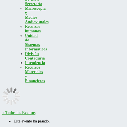
Secretaría
Microscopía
y
Medios
Audiovisuales
Recursos
humanos
Unidad
de
Sistemas
Informáticos
División
Contaduría
Intendencia
Recursos
Materiales
y
Financieros
« Todos los Eventos
Este evento ha pasado.