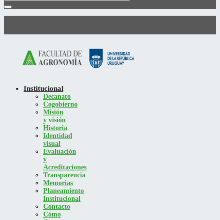
Institucional
Decanato
Cogobierno
Misión
y visión
Historia
Identidad
visual
Evaluación
y
Acreditaciones
Transparencia
Memorias
Planeamiento
Institucional
Contacto
Cómo