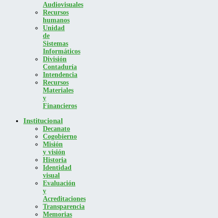
Audiovisuales
Recursos
humanos
Unidad
de
Sistemas
Informáticos
División
Contaduría
Intendencia
Recursos
Materiales
y
Financieros
Institucional
Decanato
Cogobierno
Misión
y visión
Historia
Identidad
visual
Evaluación
y
Acreditaciones
Transparencia
Memorias