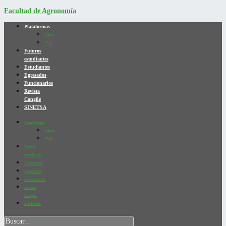
Facultad de Agronomía
Plataformas
Agros
EVA
Futuros
estudiantes
Estudiantes
Egresados
Funcionarios
Revista
Cangüé
SINETSA
Plataformas
Agros
EVA
Futuros
estudiantes
Estudiantes
Egresados
Funcionarios
Revista
Cangüé
SINETSA