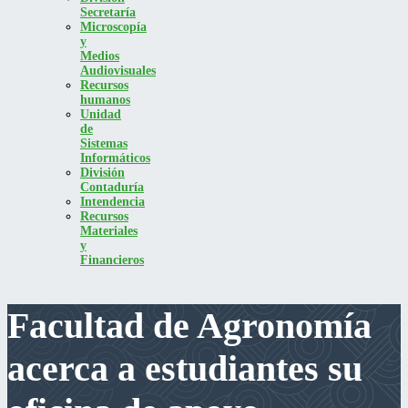
Secretaría
Microscopía
y
Medios
Audiovisuales
Recursos
humanos
Unidad
de
Sistemas
Informáticos
División
Contaduría
Intendencia
Recursos
Materiales
y
Financieros
Facultad de Agronomía
acerca a estudiantes su