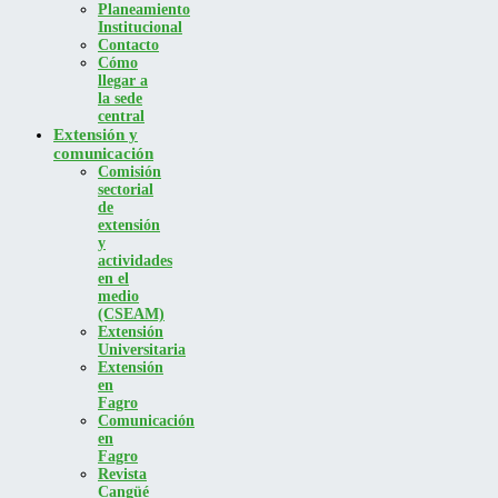
Planeamiento
Institucional
Contacto
Cómo
llegar a
la sede
central
Extensión y
comunicación
Comisión
sectorial
de
extensión
y
actividades
en el
medio
(CSEAM)
Extensión
Universitaria
Extensión
en
Fagro
Comunicación
en
Fagro
Revista
Cangüé