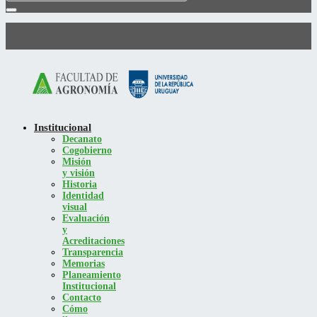
Institucional
Decanato
Cogobierno
Misión
y visión
Historia
Identidad
visual
Evaluación
y
Acreditaciones
Transparencia
Memorias
Planeamiento
Institucional
Contacto
Cómo