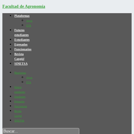
Facultad de Agronomía
Plataformas
Agros
EVA
Futuros
estudiantes
Estudiantes
Egresados
Funcionarios
Revista
Cangüé
SINETSA
Plataformas
Agros
EVA
Futuros
estudiantes
Estudiantes
Egresados
Funcionarios
Revista
Cangüé
SINETSA