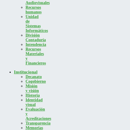
Audiovisuales
Recursos
humanos
Unidad
de
Sistemas
Informáticos
División
Contaduría
Intendencia
Recursos
Materiales
y
Financieros
Institucional
Decanato
Cogobierno
Misión
y visión
Historia
Identidad
visual
Evaluación
y
Acreditaciones
Transparencia
Memorias