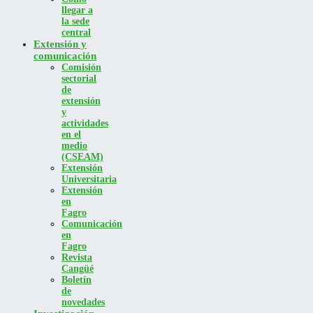
llegar a
la sede
central
Extensión y
comunicación
Comisión
sectorial
de
extensión
y
actividades
en el
medio
(CSEAM)
Extensión
Universitaria
Extensión
en
Fagro
Comunicación
en
Fagro
Revista
Cangüé
Boletín
de
novedades