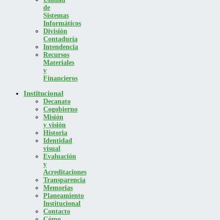
de
Sistemas
Informáticos
División
Contaduría
Intendencia
Recursos
Materiales
y
Financieros
Institucional
Decanato
Cogobierno
Misión
y visión
Historia
Identidad
visual
Evaluación
y
Acreditaciones
Transparencia
Memorias
Planeamiento
Institucional
Contacto
Cómo