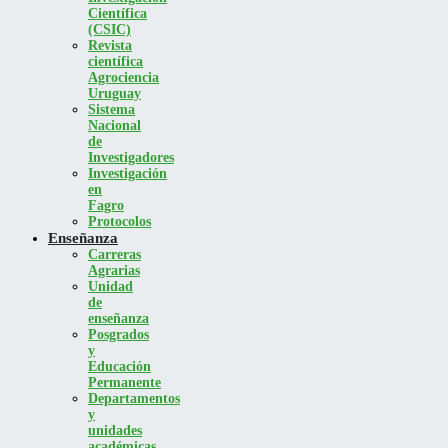
Científica
(CSIC)
Revista
científica
Agrociencia
Uruguay
Sistema
Nacional
de
Investigadores
Investigación
en
Fagro
Protocolos
Enseñanza
Carreras
Agrarias
Unidad
de
enseñanza
Posgrados
y
Educación
Permanente
Departamentos
y
unidades
académicas