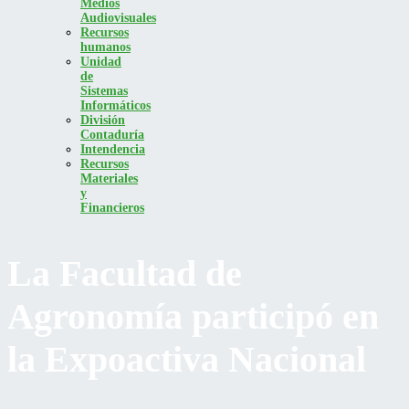
Medios
Audiovisuales
Recursos
humanos
Unidad
de
Sistemas
Informáticos
División
Contaduría
Intendencia
Recursos
Materiales
y
Financieros
La Facultad de
Agronomía participó en
la Expoactiva Nacional