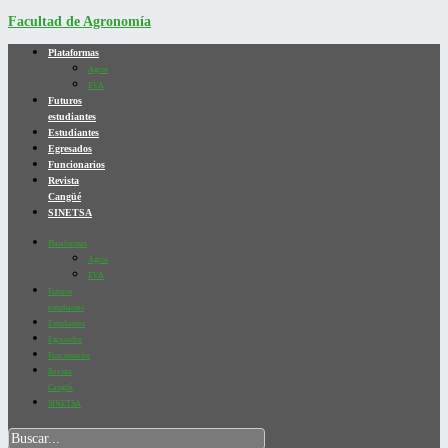
Facultad de Agronomía
Plataformas
Agros
EVA
Futuros
estudiantes
Estudiantes
Egresados
Funcionarios
Revista
Cangüé
SINETSA
Plataformas
Agros
EVA
Futuros
estudiantes
Estudiantes
Egresados
Funcionarios
Revista
Cangüé
SINETSA