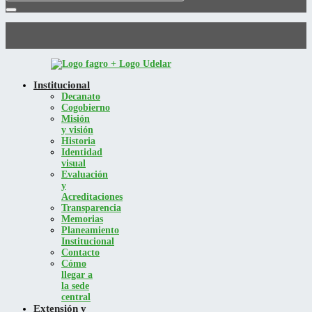
Institucional
Decanato
Cogobierno
Misión
y visión
Historia
Identidad
visual
Evaluación
y
Acreditaciones
Transparencia
Memorias
Planeamiento
Institucional
Contacto
Cómo
llegar a
la sede
central
Extensión y