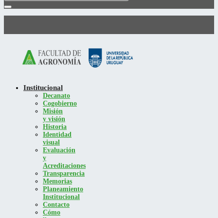
Institucional
Decanato
Cogobierno
Misión
y visión
Historia
Identidad
visual
Evaluación
y
Acreditaciones
Transparencia
Memorias
Planeamiento
Institucional
Contacto
Cómo