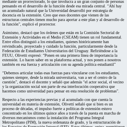
mediante un prorrectorado, lo que involucra a un gran conjunto de personas
pensando en el desarrollo de la función desde esa mirada central. “Ahí hay
un acumulado natural que la Universidad desarrolló por estrategia de
docencia en la extensión. Creo que esos docentes que vienen de las
estructuras centrales tienen mucho para aportar a este plan y al desarrollo de
la función”, explicó el prorrector.
Asimismo, destacó que los órdenes que están en la Comisión Sectorial de
Extensión y Actividades en el Medio (CSEAM) tienen un rol fundamental.
Entre ellos distinguió a los estudiantes, quienes históricamente han
reivindicado, proyectado y cuidado la función, particularmente desde la
Federación de Estudiantes Universitarios del Uruguay. Refiriéndose a la
FEUU, Olivetti expresó: “Ponen en una primera línea de importancia la
extensión. Lo hacen saber en su plataforma actual, y nos ponen a nosotros
también en esa fuerza y articulación con su agenda política estudiantil”
“Debemos articular todas esas fuerzas para vincularse con los estudiantes,
quienes siempre, desde la mirada universitaria, van a ser el centro de la
cuestión”, destacó el docente y señaló que además “el actor social, el vecino
y la organización social son parte de esa interlocución cooperativa que
hacemos como universidad para pensar en esta resolución de problemas”.
Respecto a las experiencias previas y al acumulado con que cuenta la
universidad en materia de extensión, Olivettí señaló que si bien es un
proceso de décadas, el impulso fuerte a políticas de extensión estuvo
concentrado en los últimos quince años a través de la puesta en marcha de
diversos mecanismos como la instalación del Programa Integral
Metropolitano (PIM), la nueva ordenanza de grado, y la estructuración de
los Espacios de Formación Integral (EFI). Estos últimos, opina, permitieron