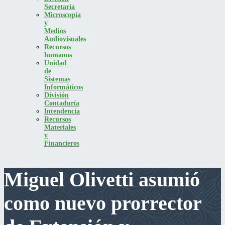
Secretaría
Microscopía
y
Medios
Audiovisuales
Recursos
humanos
Unidad
de
Sistemas
Informáticos
División
Contaduría
Intendencia
Recursos
Materiales
y
Financieros
Miguel Olivetti asumió
como nuevo prorrector