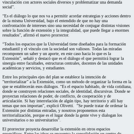
vinculación con actores sociales diversos y problematizar una demanda
social”.
“Es el diálogo lo que nos va a permitir acordar estrategias y acciones dentro
de la misma Universidad, bajo el entendido de que no hay una
confrontación de intereses sino una necesidad de conjugar distintas visiones
sobre la función de extensión y la integralidad, que puede llegar a enormes
resultados”, afirmó el nuevo prorrector.
“Todos los espacios que la Universidad tiene diseñados para la formación
estudiantil y el vínculo con la sociedad son valiosos. Todas las miradas
recomponen un saber y un aporte, en este caso hacia lo que es la
Extensión”, señaló y destacó que es el diálogo el que permitirá lograr la
sinergia entre facultades, estructuras centrales, docentes de las unidades
académicas y servicios, y estudiantes.
Entre los principales ejes del plan se establece la intención de
“territorializar” a la Extensión, como un método de organizar la forma en la
que se establecerán esos diálogos. “Es el espacio habitado, de vida cotidiana,
donde se construyen relaciones sociales, de identidad, discursivas. Donde se
proyectan relaciones de poder, de conflicto, de cooperación y de
articulación. Si hay interrelación de algún tipo, hay territorio y allí hay
temas que nos importan”, explicó Olivetti. “Se puede tratar de ordenar la
Extensión por distintas entradas, y nosotros proponemos esta
territorialización, porque es el lugar donde la gente vive y dialogan los
universitarios o no universitarios”.
El prorrector proyecta desarrollar la extensión en otros espacios
geográficos. Entre las ideas se encuentra la consolidación un centro de