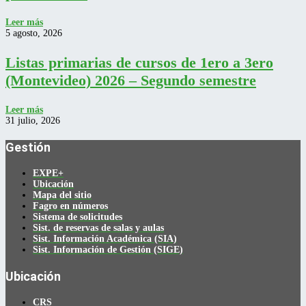
Leer más
5 agosto, 2026
Listas primarias de cursos de 1ero a 3ero
(Montevideo) 2026 – Segundo semestre
Leer más
31 julio, 2026
Gestión
EXPE+
Ubicación
Mapa del sitio
Fagro en números
Sistema de solicitudes
Sist. de reservas de salas y aulas
Sist. Información Académica (SIA)
Sist. Información de Gestión (SIGE)
Ubicación
CRS