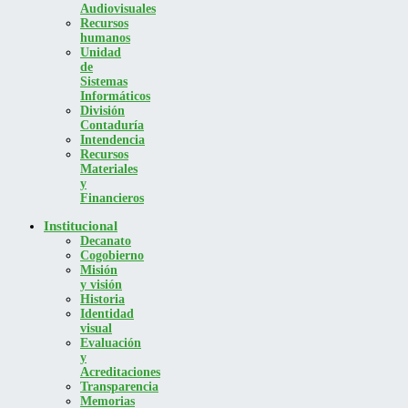
Audiovisuales
Recursos
humanos
Unidad
de
Sistemas
Informáticos
División
Contaduría
Intendencia
Recursos
Materiales
y
Financieros
Institucional
Decanato
Cogobierno
Misión
y visión
Historia
Identidad
visual
Evaluación
y
Acreditaciones
Transparencia
Memorias