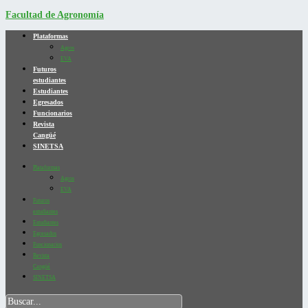
Facultad de Agronomía
Plataformas
Agros
EVA
Futuros
estudiantes
Estudiantes
Egresados
Funcionarios
Revista
Cangüé
SINETSA
Plataformas
Agros
EVA
Futuros
estudiantes
Estudiantes
Egresados
Funcionarios
Revista
Cangüé
SINETSA