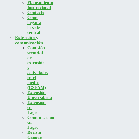
Planeamiento
Institucional
Contacto
Cómo
llegar a
la sede
central
Extensión y
comunicación
Comisión
sectorial
de
extensión
y
actividades
en el
medio
(CSEAM)
Extensión
Universitaria
Extensión
en
Fagro
Comunicación
en
Fagro
Revista
Cangüé