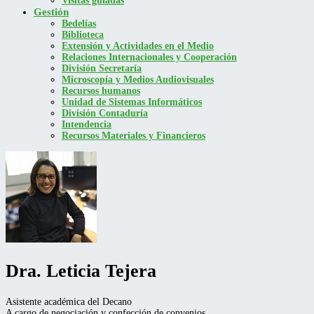
Visitas guiadas
Gestión
Bedelías
Biblioteca
Extensión y Actividades en el Medio
Relaciones Internacionales y Cooperación
División Secretaría
Microscopía y Medios Audiovisuales
Recursos humanos
Unidad de Sistemas Informáticos
División Contaduría
Intendencia
Recursos Materiales y Financieros
Dra. Leticia Tejera
Asistente académica del Decano
A cargo de negociación y confección de convenios