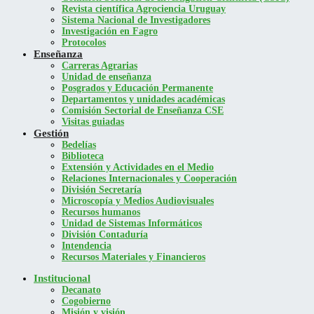
Revista científica Agrociencia Uruguay
Sistema Nacional de Investigadores
Investigación en Fagro
Protocolos
Enseñanza
Carreras Agrarias
Unidad de enseñanza
Posgrados y Educación Permanente
Departamentos y unidades académicas
Comisión Sectorial de Enseñanza CSE
Visitas guiadas
Gestión
Bedelías
Biblioteca
Extensión y Actividades en el Medio
Relaciones Internacionales y Cooperación
División Secretaría
Microscopía y Medios Audiovisuales
Recursos humanos
Unidad de Sistemas Informáticos
División Contaduría
Intendencia
Recursos Materiales y Financieros
Institucional
Decanato
Cogobierno
Misión y visión