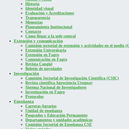
Historia
Identidad visual
Evaluación y Acreditaciones
Transparencia
Memorias
Planeamiento Institucional
Contacto
Cómo llegar a la sede central
Extensión y comunicación
Comisión sectorial de extensión y actividades en el medio
Extensión Universitaria
Extensión en Fagro
Comunicación en Fagro
Revista Cangüé
Boletín de novedades
Investigación
Comisión Sectorial de Investigación Científica (CSIC)
Revista científica Agrociencia Uruguay
Sistema Nacional de Investigadores
Investigación en Fagro
Protocolos
Enseñanza
Carreras Agrarias
Unidad de enseñanza
Posgrados y Educación Permanente
Departamentos y unidades académicas
Comisión Sectorial de Enseñanza CSE