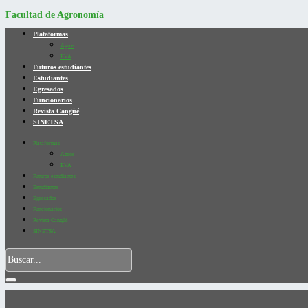
Facultad de Agronomía
Plataformas
Agros
EVA
Futuros estudiantes
Estudiantes
Egresados
Funcionarios
Revista Cangüé
SINETSA
Plataformas
Agros
EVA
Futuros estudiantes
Estudiantes
Egresados
Funcionarios
Revista Cangüé
SINETSA