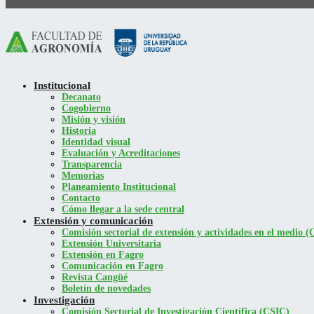
Institucional
Decanato
Cogobierno
Misión y visión
Historia
Identidad visual
Evaluación y Acreditaciones
Transparencia
Memorias
Planeamiento Institucional
Contacto
Cómo llegar a la sede central
Extensión y comunicación
Comisión sectorial de extensión y actividades en el medio
Extensión Universitaria
Extensión en Fagro
Comunicación en Fagro
Revista Cangüé
Boletín de novedades
Investigación
Comisión Sectorial de Investigación Científica (CSIC)