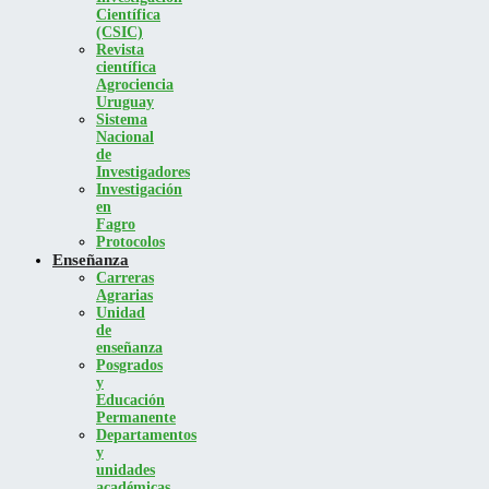
Científica
(CSIC)
Revista
científica
Agrociencia
Uruguay
Sistema
Nacional
de
Investigadores
Investigación
en
Fagro
Protocolos
Enseñanza
Carreras
Agrarias
Unidad
de
enseñanza
Posgrados
y
Educación
Permanente
Departamentos
y
unidades
académicas