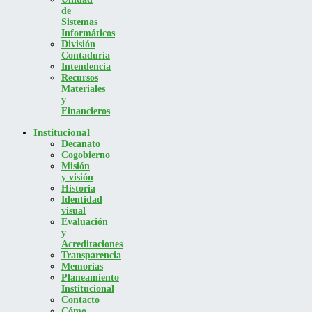
de
Sistemas
Informáticos
División
Contaduría
Intendencia
Recursos
Materiales
y
Financieros
Institucional
Decanato
Cogobierno
Misión
y visión
Historia
Identidad
visual
Evaluación
y
Acreditaciones
Transparencia
Memorias
Planeamiento
Institucional
Contacto
Cómo