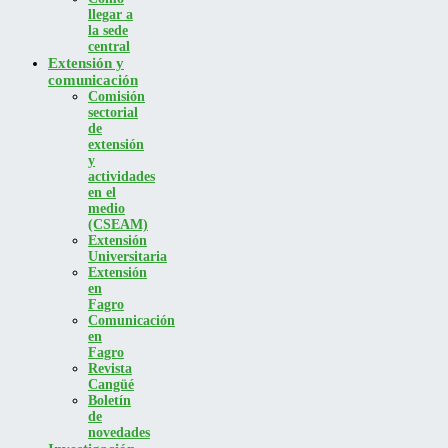
llegar a
la sede
central
Extensión y
comunicación
Comisión
sectorial
de
extensión
y
actividades
en el
medio
(CSEAM)
Extensión
Universitaria
Extensión
en
Fagro
Comunicación
en
Fagro
Revista
Cangüé
Boletín
de
novedades