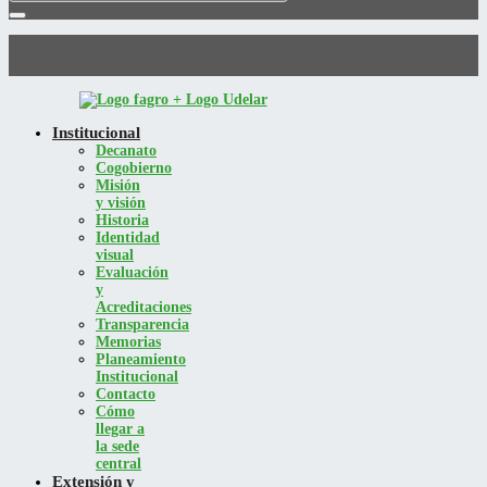
Institucional
Decanato
Cogobierno
Misión
y visión
Historia
Identidad
visual
Evaluación
y
Acreditaciones
Transparencia
Memorias
Planeamiento
Institucional
Contacto
Cómo
llegar a
la sede
central
Extensión y