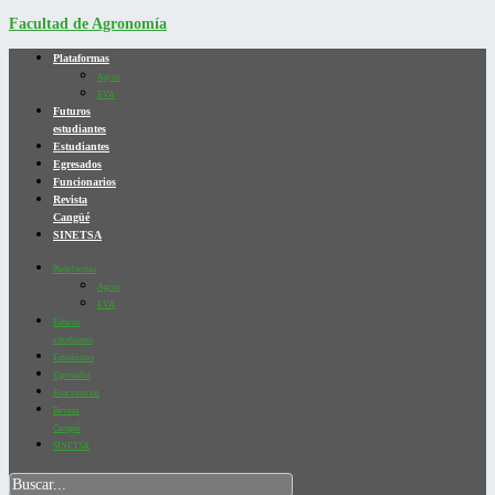
Facultad de Agronomía
Plataformas
Agros
EVA
Futuros
estudiantes
Estudiantes
Egresados
Funcionarios
Revista
Cangüé
SINETSA
Plataformas
Agros
EVA
Futuros
estudiantes
Estudiantes
Egresados
Funcionarios
Revista
Cangüé
SINETSA