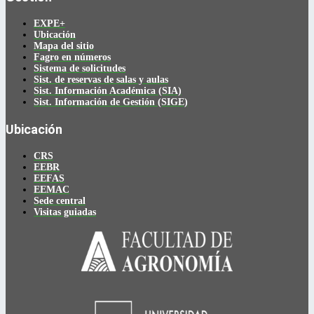
EXPE+
Ubicación
Mapa del sitio
Fagro en números
Sistema de solicitudes
Sist. de reservas de salas y aulas
Sist. Información Académica (SIA)
Sist. Información de Gestión (SIGE)
Ubicación
CRS
EEBR
EEFAS
EEMAC
Sede central
Visitas guiadas