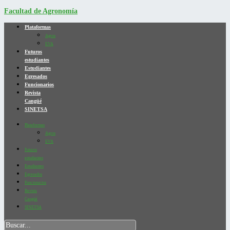
Facultad de Agronomía
Plataformas
Agros
EVA
Futuros
estudiantes
Estudiantes
Egresados
Funcionarios
Revista
Cangüé
SINETSA
Plataformas
Agros
EVA
Futuros
estudiantes
Estudiantes
Egresados
Funcionarios
Revista
Cangüé
SINETSA