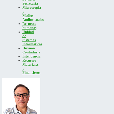
Secretaría
Microscopía
y
Medios
Audiovisuales
Recursos
humanos
Unidad
de
Sistemas
Informáticos
División
Contaduría
Intendencia
Recursos
Materiales
y
Financieros