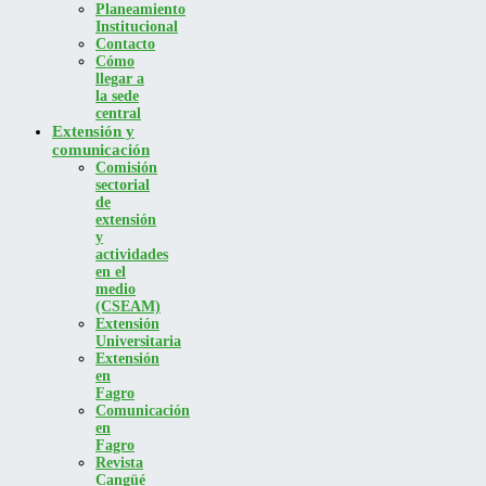
Planeamiento
Institucional
Contacto
Cómo
llegar a
la sede
central
Extensión y
comunicación
Comisión
sectorial
de
extensión
y
actividades
en el
medio
(CSEAM)
Extensión
Universitaria
Extensión
en
Fagro
Comunicación
en
Fagro
Revista
Cangüé