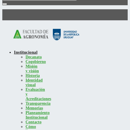
Institucional
Decanato
Cogobierno
Misión
y visión
Historia
Identidad
visual
Evaluación
y
Acreditaciones
Transparencia
Memorias
Planeamiento
Institucional
Contacto
Cómo