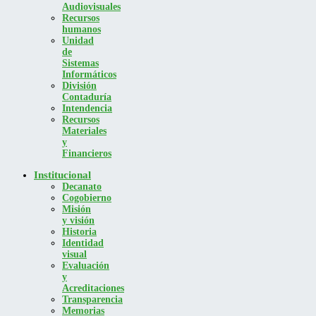
Audiovisuales
Recursos
humanos
Unidad
de
Sistemas
Informáticos
División
Contaduría
Intendencia
Recursos
Materiales
y
Financieros
Institucional
Decanato
Cogobierno
Misión
y visión
Historia
Identidad
visual
Evaluación
y
Acreditaciones
Transparencia
Memorias