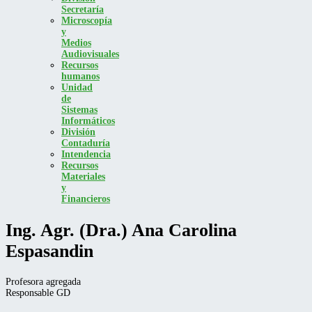
Secretaría
Microscopía
y
Medios
Audiovisuales
Recursos
humanos
Unidad
de
Sistemas
Informáticos
División
Contaduría
Intendencia
Recursos
Materiales
y
Financieros
Ing. Agr. (Dra.) Ana Carolina
Espasandin
Profesora agregada
Responsable GD