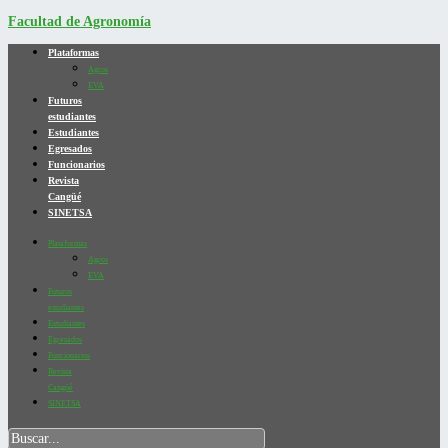
Facultad de Agronomía
Plataformas
Agros
EVA
Futuros
estudiantes
Estudiantes
Egresados
Funcionarios
Revista
Cangüé
SINETSA
Plataformas
Agros
EVA
Futuros
estudiantes
Estudiantes
Egresados
Funcionarios
Revista
Cangüé
SINETSA