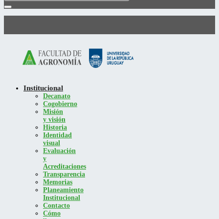
Institucional
Decanato
Cogobierno
Misión
y visión
Historia
Identidad
visual
Evaluación
y
Acreditaciones
Transparencia
Memorias
Planeamiento
Institucional
Contacto
Cómo