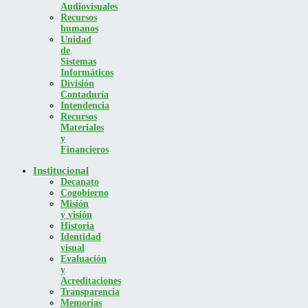
Audiovisuales
Recursos
humanos
Unidad
de
Sistemas
Informáticos
División
Contaduría
Intendencia
Recursos
Materiales
y
Financieros
Institucional
Decanato
Cogobierno
Misión
y visión
Historia
Identidad
visual
Evaluación
y
Acreditaciones
Transparencia
Memorias