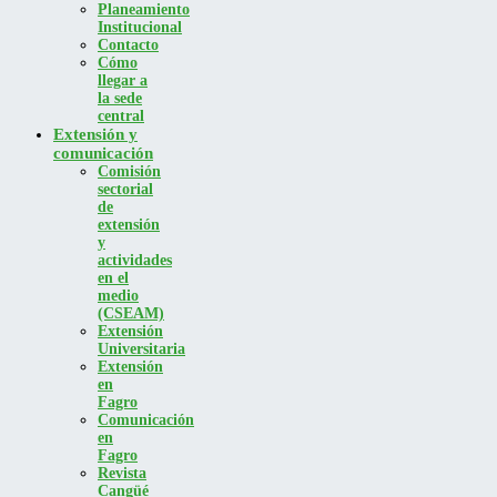
Planeamiento
Institucional
Contacto
Cómo
llegar a
la sede
central
Extensión y
comunicación
Comisión
sectorial
de
extensión
y
actividades
en el
medio
(CSEAM)
Extensión
Universitaria
Extensión
en
Fagro
Comunicación
en
Fagro
Revista
Cangüé