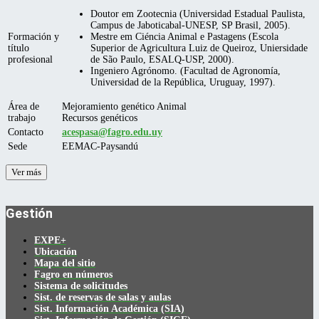
Doutor em Zootecnia (Universidad Estadual Paulista,
Campus de Jaboticabal-UNESP, SP Brasil, 2005).
Formación y
Mestre em Ciéncia Animal e Pastagens (Escola
título
Superior de Agricultura Luiz de Queiroz, Uniersidade
profesional
de São Paulo, ESALQ-USP, 2000).
Ingeniero Agrónomo. (Facultad de Agronomía,
Universidad de la República, Uruguay, 1997).
Área de
Mejoramiento genético Animal
trabajo
Recursos genéticos
Contacto
acespasa@fagro.edu.uy
Sede
EEMAC-Paysandú
Ver más
Gestión
EXPE+
Ubicación
Mapa del sitio
Fagro en números
Sistema de solicitudes
Sist. de reservas de salas y aulas
Sist. Información Académica (SIA)