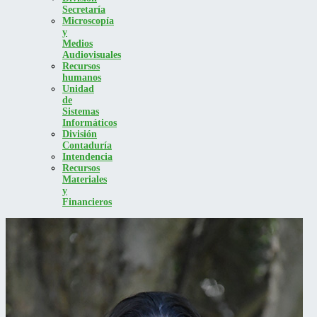
Secretaría
Microscopía
y
Medios
Audiovisuales
Recursos
humanos
Unidad
de
Sistemas
Informáticos
División
Contaduría
Intendencia
Recursos
Materiales
y
Financieros