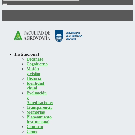
Institucional
Decanato
Cogobierno
Misión
y visión
Historia
Identidad
visual
Evaluación
y
Acreditaciones
Transparencia
Memorias
Planeamiento
Institucional
Contacto
Cómo