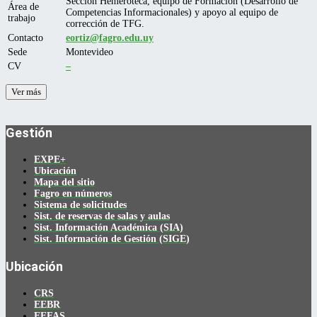
Sección Hemeroteca, equipo de Formación (Desarrollo de
Área de
Competencias Informacionales) y apoyo al equipo de
trabajo
corrección de TFG.
Contacto
eortiz@fagro.edu.uy
Sede
Montevideo
CV
–
Ver más
Gestión
EXPE+
Ubicación
Mapa del sitio
Fagro en números
Sistema de solicitudes
Sist. de reservas de salas y aulas
Sist. Información Académica (SIA)
Sist. Información de Gestión (SIGE)
Ubicación
CRS
EEBR
EEFAS