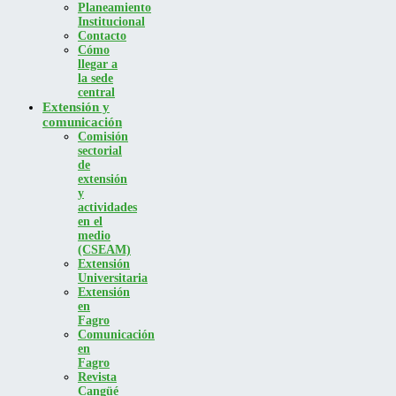
Planeamiento
Institucional
Contacto
Cómo
llegar a
la sede
central
Extensión y
comunicación
Comisión
sectorial
de
extensión
y
actividades
en el
medio
(CSEAM)
Extensión
Universitaria
Extensión
en
Fagro
Comunicación
en
Fagro
Revista
Cangüé