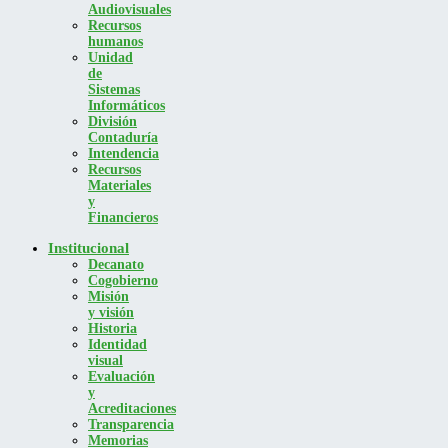
Audiovisuales
Recursos
humanos
Unidad
de
Sistemas
Informáticos
División
Contaduría
Intendencia
Recursos
Materiales
y
Financieros
Institucional
Decanato
Cogobierno
Misión
y visión
Historia
Identidad
visual
Evaluación
y
Acreditaciones
Transparencia
Memorias