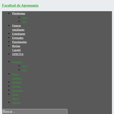
Facultad de Agronomía
Plataformas
Agros
EVA
Futuros
estudiantes
Estudiantes
Egresados
Funcionarios
Revista
Cangüé
SINETSA
Plataformas
Agros
EVA
Futuros
estudiantes
Estudiantes
Egresados
Funcionarios
Revista
Cangüé
SINETSA