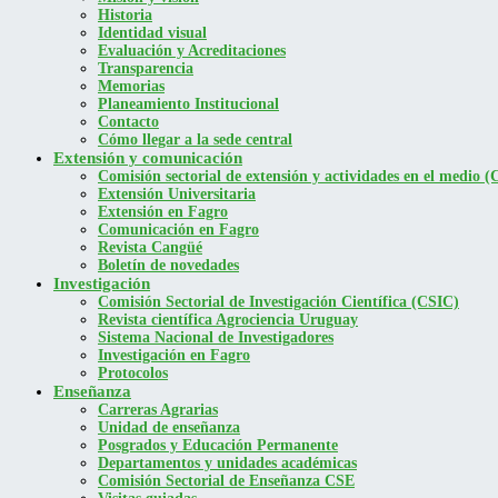
Historia
Identidad visual
Evaluación y Acreditaciones
Transparencia
Memorias
Planeamiento Institucional
Contacto
Cómo llegar a la sede central
Extensión y comunicación
Comisión sectorial de extensión y actividades en el medio
Extensión Universitaria
Extensión en Fagro
Comunicación en Fagro
Revista Cangüé
Boletín de novedades
Investigación
Comisión Sectorial de Investigación Científica (CSIC)
Revista científica Agrociencia Uruguay
Sistema Nacional de Investigadores
Investigación en Fagro
Protocolos
Enseñanza
Carreras Agrarias
Unidad de enseñanza
Posgrados y Educación Permanente
Departamentos y unidades académicas
Comisión Sectorial de Enseñanza CSE