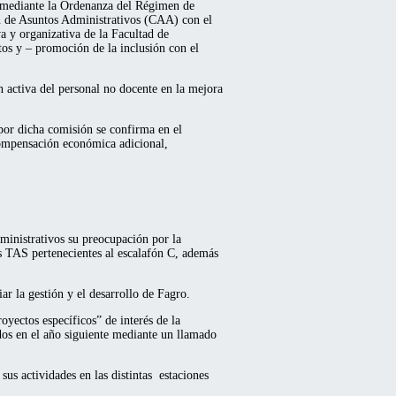
da mediante la Ordenanza del Régimen de
n de Asuntos Administrativos (CAA) con el
a y organizativa de la Facultad de
tos y – promoción de la inclusión con el
n activa del personal no docente en la mejora
 por dicha comisión se confirma en el
compensación económica adicional,
inistrativos su preocupación por la
s TAS pertenecientes al escalafón C, además
r la gestión y el desarrollo de Fagro.
yectos específicos” de interés de la
ados en el año siguiente mediante un llamado
us actividades en las distintas estaciones