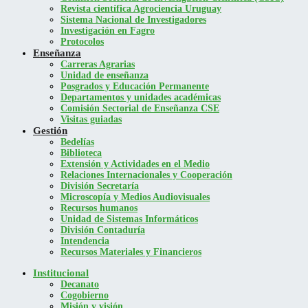
Revista científica Agrociencia Uruguay
Sistema Nacional de Investigadores
Investigación en Fagro
Protocolos
Enseñanza
Carreras Agrarias
Unidad de enseñanza
Posgrados y Educación Permanente
Departamentos y unidades académicas
Comisión Sectorial de Enseñanza CSE
Visitas guiadas
Gestión
Bedelías
Biblioteca
Extensión y Actividades en el Medio
Relaciones Internacionales y Cooperación
División Secretaría
Microscopía y Medios Audiovisuales
Recursos humanos
Unidad de Sistemas Informáticos
División Contaduría
Intendencia
Recursos Materiales y Financieros
Institucional
Decanato
Cogobierno
Misión y visión