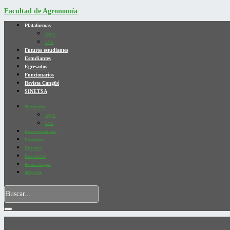
Facultad de Agronomía
Plataformas
Agros
EVA
Futuros estudiantes
Estudiantes
Egresados
Funcionarios
Revista Cangüé
SINETSA
Plataformas
Agros
EVA
Futuros estudiantes
Estudiantes
Egresados
Funcionarios
Revista Cangüé
SINETSA