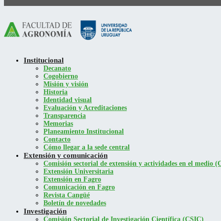
Institucional
Decanato
Cogobierno
Misión y visión
Historia
Identidad visual
Evaluación y Acreditaciones
Transparencia
Memorias
Planeamiento Institucional
Contacto
Cómo llegar a la sede central
Extensión y comunicación
Comisión sectorial de extensión y actividades en el medio
Extensión Universitaria
Extensión en Fagro
Comunicación en Fagro
Revista Cangüé
Boletín de novedades
Investigación
Comisión Sectorial de Investigación Científica (CSIC)