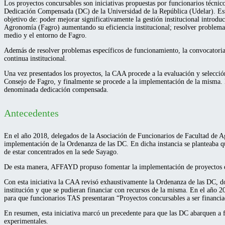
Los proyectos concursables son iniciativas propuestas por funcionarios técni
Dedicación Compensada (DC) de la Universidad de la República (Udelar). Est
objetivo de: poder mejorar significativamente la gestión institucional introd
Agronomía (Fagro) aumentando su eficiencia institucional; resolver problemas
medio y el entorno de Fagro.
Además de resolver problemas específicos de funcionamiento, la convocatoria d
continua institucional.
Una vez presentados los proyectos, la CAA procede a la evaluación y selección 
Consejo de Fagro, y finalmente se procede a la implementación de la misma. 
denominada dedicación compensada.
Antecedentes
En el año 2018, delegados de la Asociación de Funcionarios de Facultad de
implementación de la Ordenanza de las DC. En dicha instancia se planteaba q
de estar concentrados en la sede Sayago.
De esta manera, AFFAYD propuso fomentar la implementación de proyectos espe
Con esta iniciativa la CAA revisó exhaustivamente la Ordenanza de las DC, do
institución y que se pudieran financiar con recursos de la misma. En el año 2
para que funcionarios TAS presentaran “Proyectos concursables a ser financi
En resumen, esta iniciativa marcó un precedente para que las DC abarquen a fu
experimentales.