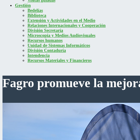
Visitas guiadas
Gestión
Bedelías
Biblioteca
Extensión y Actividades en el Medio
Relaciones Internacionales y Cooperación
División Secretaría
Microscopía y Medios Audiovisuales
Recursos humanos
Unidad de Sistemas Informáticos
División Contaduría
Intendencia
Recursos Materiales y Financieros
Fagro promueve la mejora 