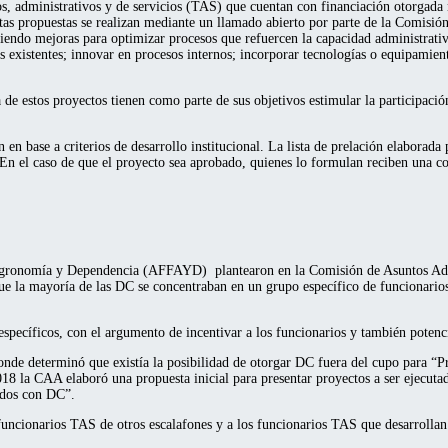
cos, administrativos y de servicios (TAS) que cuentan con financiación otorga
as propuestas se realizan mediante un llamado abierto por parte de la Comisió
uciendo mejoras para optimizar procesos que refuercen la capacidad administrativ
 existentes; innovar en procesos internos; incorporar tecnologías o equipamien
e estos proyectos tienen como parte de sus objetivos estimular la participació
en base a criterios de desarrollo institucional. La lista de prelación elaborada
En el caso de que el proyecto sea aprobado, quienes lo formulan reciben una 
 Agronomía y Dependencia (AFFAYD) plantearon en la Comisión de Asuntos Adm
ue la mayoría de las DC se concentraban en un grupo específico de funcionario
cíficos, con el argumento de incentivar a los funcionarios y también potencia
nde determinó que existía la posibilidad de otorgar DC fuera del cupo para “Pro
018 la CAA elaboró una propuesta inicial para presentar proyectos a ser ejecut
ados con DC”.
ncionarios TAS de otros escalafones y a los funcionarios TAS que desarrollan s