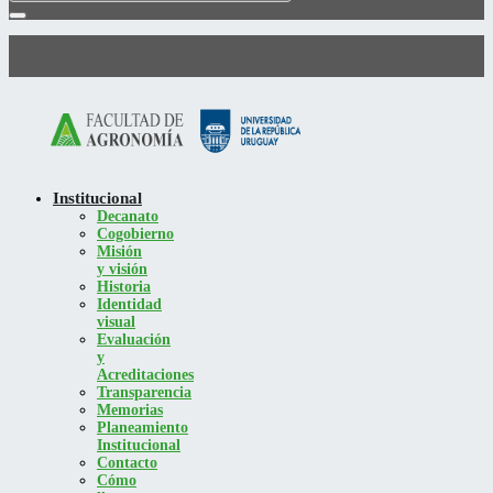
Institucional
Decanato
Cogobierno
Misión
y visión
Historia
Identidad
visual
Evaluación
y
Acreditaciones
Transparencia
Memorias
Planeamiento
Institucional
Contacto
Cómo