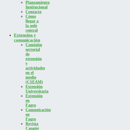
Planeamiento
Institucional
Contacto
Cómo
llegar a
la sede
central
Extensión y
comunicación
Comisión
sectorial
de
extensión
y
actividades
en el
medio
(CSEAM)
Extensión
Universitaria
Extensión
en
Fagro
Comunicación
en
Fagro
Revista
Cangüé