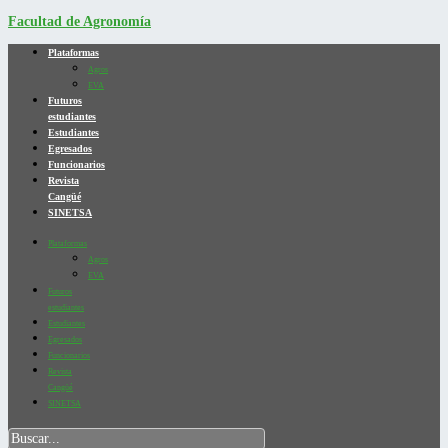
Facultad de Agronomía
Plataformas
Agros
EVA
Futuros
estudiantes
Estudiantes
Egresados
Funcionarios
Revista
Cangüé
SINETSA
Plataformas
Agros
EVA
Futuros
estudiantes
Estudiantes
Egresados
Funcionarios
Revista
Cangüé
SINETSA