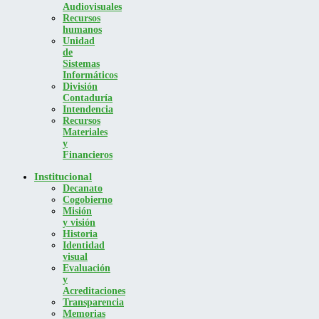
Audiovisuales
Recursos
humanos
Unidad
de
Sistemas
Informáticos
División
Contaduría
Intendencia
Recursos
Materiales
y
Financieros
Institucional
Decanato
Cogobierno
Misión
y visión
Historia
Identidad
visual
Evaluación
y
Acreditaciones
Transparencia
Memorias