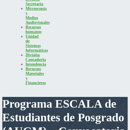
Secretaría
Microscopía
y
Medios
Audiovisuales
Recursos
humanos
Unidad
de
Sistemas
Informáticos
División
Contaduría
Intendencia
Recursos
Materiales
y
Financieros
Programa ESCALA de
Estudiantes de Posgrado