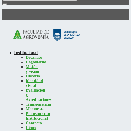
Institucional
Decanato
Cogobierno
Misión
y visión
Historia
Identidad
visual
Evaluación
y
Acreditaciones
Transparencia
Memorias
Planeamiento
Institucional
Contacto
Cómo