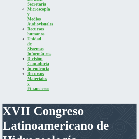
Secretaría
Microscopía
y
Medios
Audiovisuales
Recursos
humanos
Unidad
de
Sistemas
Informáticos
División
Contaduría
Intendencia
Recursos
Materiales
y
Financieros
XVII Congreso
Latinoamericano de