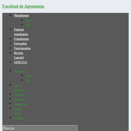
Facultad de Agronomía
Plataformas
Agros
EVA
Futuros
estudiantes
Estudiantes
Egresados
Funcionarios
Revista
Cangüé
SINETSA
Plataformas
Agros
EVA
Futuros
estudiantes
Estudiantes
Egresados
Funcionarios
Revista
Cangüé
SINETSA