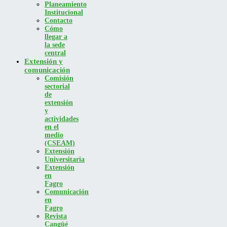
Planeamiento
Institucional
Contacto
Cómo
llegar a
la sede
central
Extensión y
comunicación
Comisión
sectorial
de
extensión
y
actividades
en el
medio
(CSEAM)
Extensión
Universitaria
Extensión
en
Fagro
Comunicación
en
Fagro
Revista
Cangüé