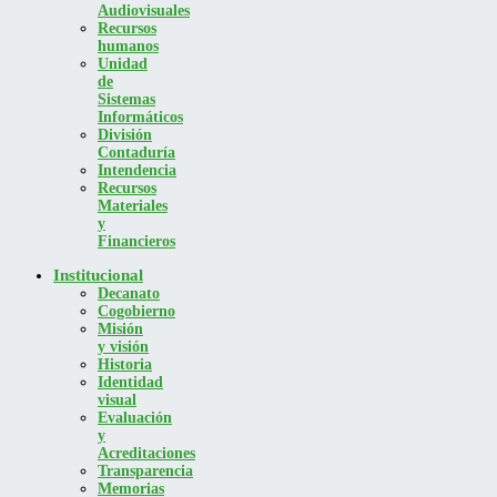
Audiovisuales
Recursos
humanos
Unidad
de
Sistemas
Informáticos
División
Contaduría
Intendencia
Recursos
Materiales
y
Financieros
Institucional
Decanato
Cogobierno
Misión
y visión
Historia
Identidad
visual
Evaluación
y
Acreditaciones
Transparencia
Memorias