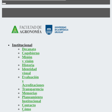
Institucional
Decanato
Cogobierno
Misión
y visión
Historia
Identidad
visual
Evaluación
y
Acreditaciones
Transparencia
Memorias
Planeamiento
Institucional
Contacto
Cómo