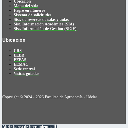
Ubicación
Mapa del sitio
Fagro en números
Sistema de solicitudes
Sist. de reservas de salas y aulas
Sist. Información Académica (SIA)
Sist. Información de Gestión (SIGE)
Ubicación
CRS
EEBR
EEFAS
EEMAC
Sede central
Visitas guiadas
Copyright © 2024 - 2026 Facultad de Agronomía - Udelar
Abrir barra de herramientas