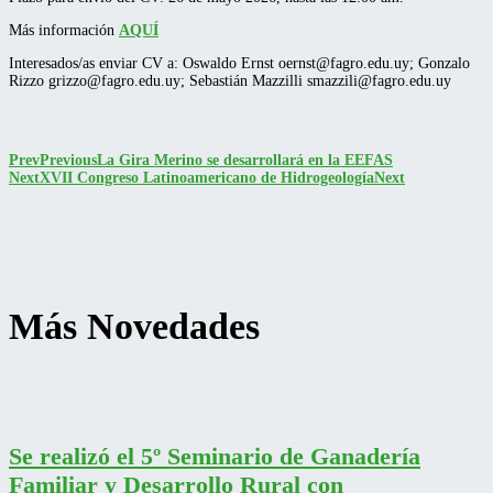
Más información
AQUÍ
Interesados/as enviar CV a: Oswaldo Ernst oernst@fagro.edu.uy; Gonzalo
Rizzo grizzo@fagro.edu.uy; Sebastián Mazzilli smazzili@fagro.edu.uy
Prev
Previous
La Gira Merino se desarrollará en la EEFAS
Next
XVII Congreso Latinoamericano de Hidrogeología
Next
Más Novedades
Se realizó el 5º Seminario de Ganadería
Familiar y Desarrollo Rural con