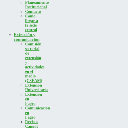
Planeamiento
Institucional
Contacto
Cómo
llegar a
la sede
central
Extensión y
comunicación
Comisión
sectorial
de
extensión
y
actividades
en el
medio
(CSEAM)
Extensión
Universitaria
Extensión
en
Fagro
Comunicación
en
Fagro
Revista
Cangüé