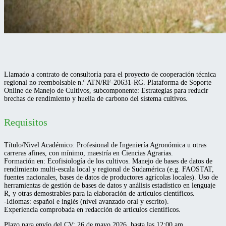
Llamado a contrato de consultoría para el proyecto de cooperación técnica
regional no reembolsable n.º ATN/RF-20631-RG. Plataforma de Soporte
Online de Manejo de Cultivos, subcomponente: Estrategias para reducir
brechas de rendimiento y huella de carbono del sistema cultivos.
Requisitos
Título/Nivel Académico: Profesional de Ingeniería Agronómica u otras
carreras afines, con mínimo, maestría en Ciencias Agrarias.
Formación en: Ecofisiología de los cultivos. Manejo de bases de datos de
rendimiento multi-escala local y regional de Sudamérica (e.g. FAOSTAT,
fuentes nacionales, bases de datos de productores agrícolas locales). Uso de
herramientas de gestión de bases de datos y análisis estadístico en lenguaje
R, y otras demostrables para la elaboración de artículos científicos.
-Idiomas: español e inglés (nivel avanzado oral y escrito).
Experiencia comprobada en redacción de artículos científicos.
Plazo para envío del CV: 26 de mayo 2026, hasta las 12:00 am.