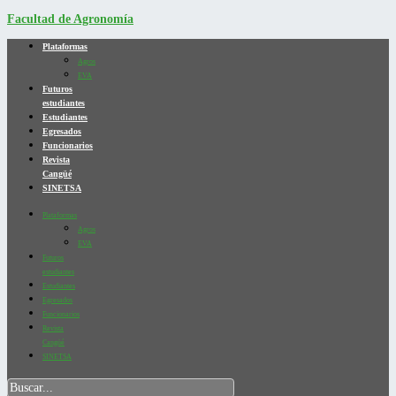
Facultad de Agronomía
Plataformas
Agros
EVA
Futuros
estudiantes
Estudiantes
Egresados
Funcionarios
Revista
Cangüé
SINETSA
Plataformas
Agros
EVA
Futuros
estudiantes
Estudiantes
Egresados
Funcionarios
Revista
Cangüé
SINETSA