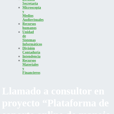
Secretaría
Microscopía
y
Medios
Audiovisuales
Recursos
humanos
Unidad
de
Sistemas
Informáticos
División
Contaduría
Intendencia
Recursos
Materiales
y
Financieros
Llamado a consultor en
proyecto “Plataforma de