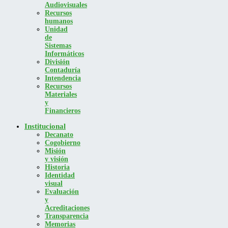
Audiovisuales
Recursos
humanos
Unidad
de
Sistemas
Informáticos
División
Contaduría
Intendencia
Recursos
Materiales
y
Financieros
Institucional
Decanato
Cogobierno
Misión
y visión
Historia
Identidad
visual
Evaluación
y
Acreditaciones
Transparencia
Memorias