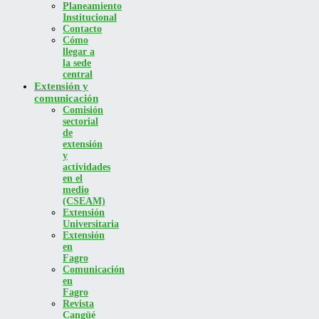
Planeamiento
Institucional
Contacto
Cómo
llegar a
la sede
central
Extensión y
comunicación
Comisión
sectorial
de
extensión
y
actividades
en el
medio
(CSEAM)
Extensión
Universitaria
Extensión
en
Fagro
Comunicación
en
Fagro
Revista
Cangüé