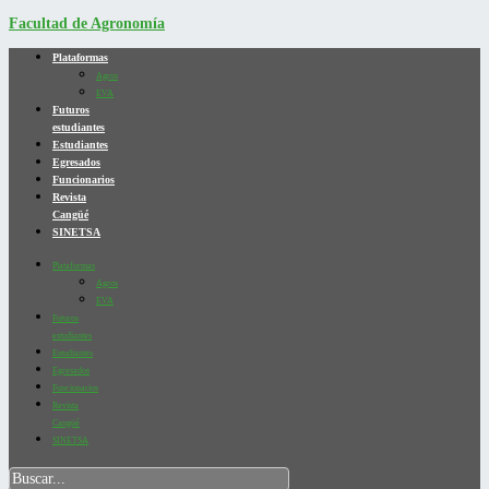
Facultad de Agronomía
Plataformas
Agros
EVA
Futuros
estudiantes
Estudiantes
Egresados
Funcionarios
Revista
Cangüé
SINETSA
Plataformas
Agros
EVA
Futuros
estudiantes
Estudiantes
Egresados
Funcionarios
Revista
Cangüé
SINETSA