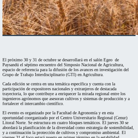
El próximo 30 y 31 de octubre se desarrollará en el salón Egeo de
Paysandú el séptimo encuentro del Simposio Nacional de Agricultura,
espacio de referencia para la difusión de los avances en investigación del
Grupo de Trabajo Interdisciplinario (GTI) en Agricultura.
Cada edición se centra en una temática específica y cuenta con la
participación de expositores nacionales y extranjeros de destacada
trayectoria, lo que contribuye a enriquecer la mirada regional entre los
ingenieros agrónomos que asesoran cultivos y sistemas de producción y a
fortalecer el intercambio científico.
El evento es organizado por la Facultad de Agronomía y en esta
oportunidad coorganizado por el Centro Universitario Regional (Cenur)
Litoral Norte. Se estructura en cuatro bloques temáticos. El jueves 30 se
abordará la planificación de la diversidad como estrategia de sostenibilidad,
y a continuación la protección de cultivos y compromiso ambiental. El
viernes 31 el foco estará puesto en primer término en la estabilidad,