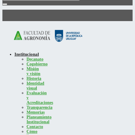
Institucional
Decanato
Cogobierno
Misión
y visión
Historia
Identidad
visual
Evaluación
y
Acreditaciones
Transparencia
Memorias
Planeamiento
Institucional
Contacto
Cómo