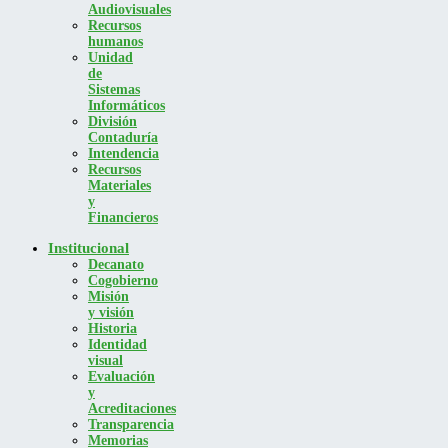
Audiovisuales
Recursos
humanos
Unidad
de
Sistemas
Informáticos
División
Contaduría
Intendencia
Recursos
Materiales
y
Financieros
Institucional
Decanato
Cogobierno
Misión
y visión
Historia
Identidad
visual
Evaluación
y
Acreditaciones
Transparencia
Memorias