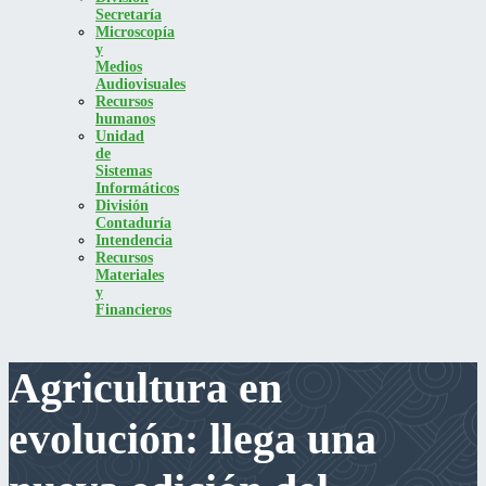
Secretaría
Microscopía
y
Medios
Audiovisuales
Recursos
humanos
Unidad
de
Sistemas
Informáticos
División
Contaduría
Intendencia
Recursos
Materiales
y
Financieros
Agricultura en
evolución: llega una