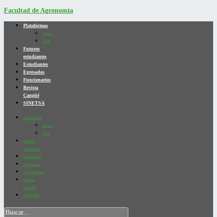
Facultad de Agronomía
Plataformas
Agros
EVA
Futuros
estudiantes
Estudiantes
Egresados
Funcionarios
Revista
Cangüé
SINETSA
Plataformas
Agros
EVA
Futuros
estudiantes
Estudiantes
Egresados
Funcionarios
Revista
Cangüé
SINETSA