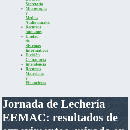
Secretaría
Microscopía
y
Medios
Audiovisuales
Recursos
humanos
Unidad
de
Sistemas
Informáticos
División
Contaduría
Intendencia
Recursos
Materiales
y
Financieros
Jornada de Lechería
EEMAC: resultados de