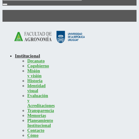
Institucional
Decanato
Cogobierno
Misión
y visión
Historia
Identidad
visual
Evaluación
y
Acreditaciones
Transparencia
Memorias
Planeamiento
Institucional
Contacto
Cómo