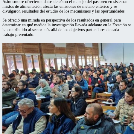
Asimismo se ofrecieron datos de cómo el manejo del pastoreo en sistemas
mixtos de alimentación afecta las emisiones de metano entérico y se
divulgaron resultados del estudio de los mecanismos y las oportunidades.
Se ofreció una mirada en perspectiva de los resultados en general para
determinar en qué medida la investigación llevada adelante en la Estación se
ha contribuido al sector más allá de los objetivos particulares de cada
trabajo presentado.