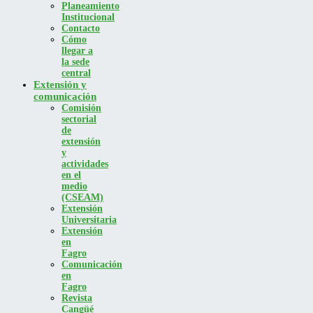
Planeamiento
Institucional
Contacto
Cómo
llegar a
la sede
central
Extensión y
comunicación
Comisión
sectorial
de
extensión
y
actividades
en el
medio
(CSEAM)
Extensión
Universitaria
Extensión
en
Fagro
Comunicación
en
Fagro
Revista
Cangüé