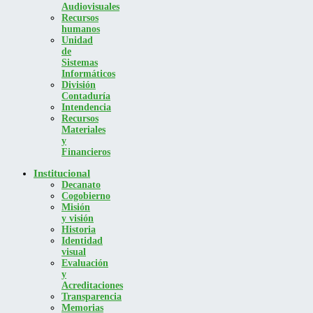
Audiovisuales
Recursos
humanos
Unidad
de
Sistemas
Informáticos
División
Contaduría
Intendencia
Recursos
Materiales
y
Financieros
Institucional
Decanato
Cogobierno
Misión
y visión
Historia
Identidad
visual
Evaluación
y
Acreditaciones
Transparencia
Memorias